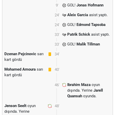
GOL!
Jonas Hofmann
9'
Aleix Garcia
asist yaptı.
24'
GOL!
Edmond Tapsoba
24'
Patrik Schick
asist yaptı.
33'
GOL!
Malik Tillman
33'
Dzenan Pejcinovic
sarı
34'
kart gördü
Mohamed Amoura
sarı
40'
kart gördü
Ibrahim Maza
oyun
46'
dışında. Yerine
Jarell
Quansah
oyunda.
Jenson Seelt
oyun
48'
dışında. Yerine