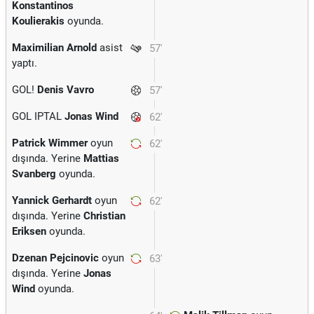
Konstantinos
Koulierakis
oyunda.
Maximilian Arnold
asist
57'
yaptı.
GOL!
Denis Vavro
57'
GOL IPTAL
Jonas Wind
62'
Patrick Wimmer
oyun
62'
dışında. Yerine
Mattias
Svanberg
oyunda.
Yannick Gerhardt
oyun
62'
dışında. Yerine
Christian
Eriksen
oyunda.
Dzenan Pejcinovic
oyun
63'
dışında. Yerine
Jonas
Wind
oyunda.