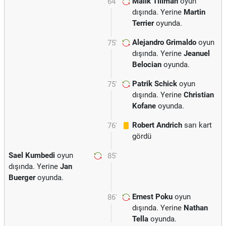
Malik Tillman
oyun
64'
dışında. Yerine
Martin
Terrier
oyunda.
Alejandro Grimaldo
oyun
75'
dışında. Yerine
Jeanuel
Belocian
oyunda.
Patrik Schick
oyun
75'
dışında. Yerine
Christian
Kofane
oyunda.
Robert Andrich
sarı kart
76'
gördü
Sael Kumbedi
oyun
85'
dışında. Yerine
Jan
Buerger
oyunda.
Ernest Poku
oyun
86'
dışında. Yerine
Nathan
Tella
oyunda.