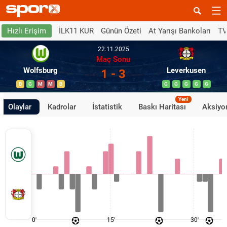
İLK11 KUR
Günün Özeti
At Yarışı Bankoları
TV
Hızlı Erişim
22.11.2025
Maç Sonu
Wolfsburg
Leverkusen
1 - 3
B
G
M
M
B
G
G
G
G
G
Yeni
Olaylar
Kadrolar
İstatistik
Baskı Haritası
Aksiyon
0'
15'
30'