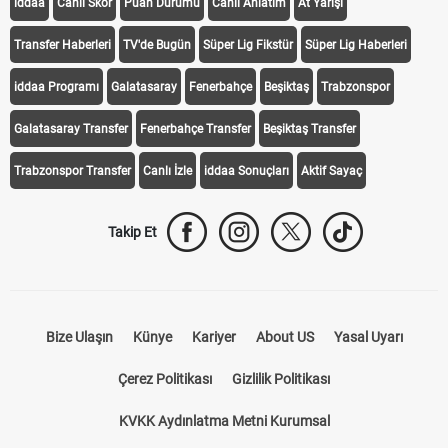
iddaa
Canlı Skor
Puan Durumu
Canlı Anlatım
At Yarışı
Transfer Haberleri
TV'de Bugün
Süper Lig Fikstür
Süper Lig Haberleri
iddaa Programı
Galatasaray
Fenerbahçe
Beşiktaş
Trabzonspor
Galatasaray Transfer
Fenerbahçe Transfer
Beşiktaş Transfer
Trabzonspor Transfer
Canlı İzle
iddaa Sonuçları
Aktif Sayaç
Takip Et
Bize Ulaşın
Künye
Kariyer
About US
Yasal Uyarı
Çerez Politikası
Gizlilik Politikası
KVKK Aydınlatma Metni Kurumsal