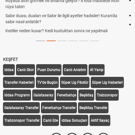
Cemre düştü mü? Kış cemresi ne zaman düşer? Cemre düştü ne
demek
Rüyada kedi görmek en anlama geliyor? Kedi rüya tabiri
Evde çilek reçeli nasıl yapılır? Kimsenin bilmediği farklı çilek reçeli
tarifi
KEŞFET
iddaa
Canlı Skor
Puan Durumu
Canlı Anlatım
At Yarışı
Transfer Haberleri
TV'de Bugün
Süper Lig Fikstür
Süper Lig Haberleri
iddaa Programı
Galatasaray
Fenerbahçe
Beşiktaş
Trabzonspor
Galatasaray Transfer
Fenerbahçe Transfer
Beşiktaş Transfer
Trabzonspor Transfer
Canlı İzle
iddaa Sonuçları
Aktif Sayaç