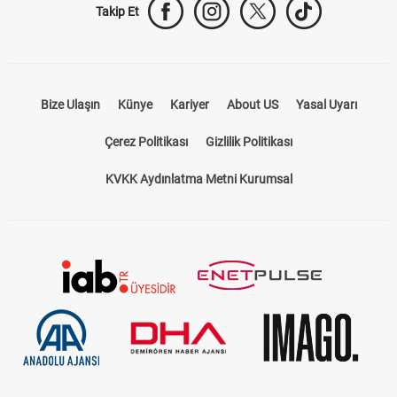
Takip Et
Bize Ulaşın
Künye
Kariyer
About US
Yasal Uyarı
Çerez Politikası
Gizlilik Politikası
KVKK Aydınlatma Metni Kurumsal