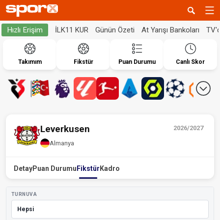
İLK11 KUR
Günün Özeti
At Yarışı Bankoları
TV'
Hızlı Erişim
Takımım
Fikstür
Puan Durumu
Canlı Skor
Leverkusen
2026/2027
Almanya
Detay
Puan Durumu
Fikstür
Kadro
TURNUVA