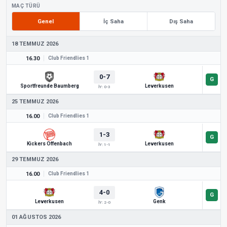
MAÇ TÜRÜ
Genel
İç Saha
Dış Saha
18 TEMMUZ 2026
16.30
Club Friendlies 1
0-7
Sportfreunde Baumberg
Leverkusen
İY: 0-3
25 TEMMUZ 2026
16.00
Club Friendlies 1
1-3
Kickers Offenbach
Leverkusen
İY: 1-1
29 TEMMUZ 2026
16.00
Club Friendlies 1
4-0
Leverkusen
Genk
İY: 2-0
01 AĞUSTOS 2026