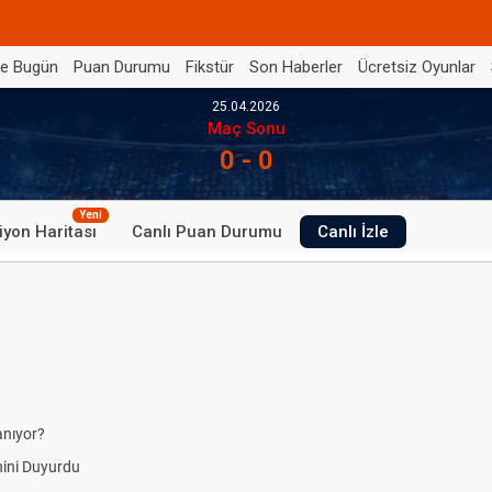
de Bugün
Puan Durumu
Fikstür
Son Haberler
Ücretsiz Oyunlar
25.04.2026
Maç Sonu
0 - 0
Yeni
iyon Haritası
Canlı Puan Durumu
Canlı İzle
anıyor?
ini Duyurdu