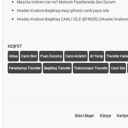
Mazota İndirim Var mı? Motorin Fiyatlarında Son Durum
Hradec Kralove Beşiktaş maçı şifresiz canlı yayın izle
Hradec Kralove Beşiktaş CANLI İZLE ŞİFRESİZ (Hradec Kralov
KEŞFET
iddaa
Canlı Skor
Puan Durumu
Canlı Anlatım
At Yarışı
Transfer Haber
Fenerbahçe Transfer
Beşiktaş Transfer
Trabzonspor Transfer
Canlı İzle
Bize Ulaşın
Künye
Kariye