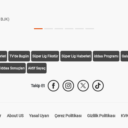
e BJK)
leri
TV'de Bugün
Süper Lig Fikstür
Süper Lig Haberleri
iddaa Programı
Gal
iddaa Sonuçları
Aktif Sayaç
Takip Et
r
About US
Yasal Uyarı
Çerez Politikası
Gizlilik Politikası
KVK