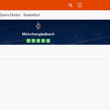
Sporx Ekstra
Basketbol
Mönchengladbach
G
G
G
G
G