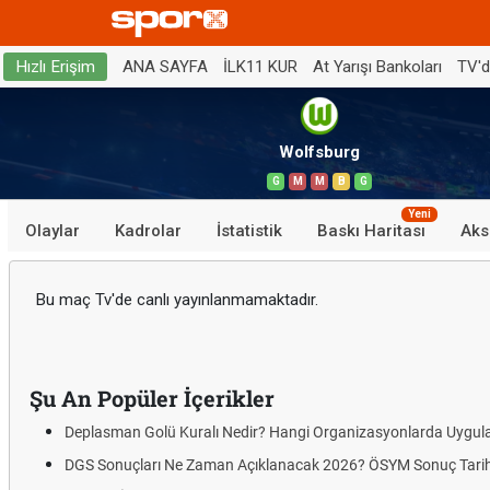
ANA SAYFA
İLK11 KUR
At Yarışı Bankoları
TV'
Hızlı Erişim
Wolfsburg
G
M
M
B
G
Yeni
Olaylar
Kadrolar
İstatistik
Baskı Haritası
Aks
Bu maç Tv'de canlı yayınlanmamaktadır.
Şu An Popüler İçerikler
Deplasman Golü Kuralı Nedir? Hangi Organizasyonlarda Uygul
DGS Sonuçları Ne Zaman Açıklanacak 2026? ÖSYM Sonuç Tarih