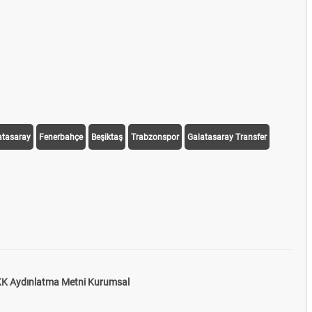
atasaray
Fenerbahçe
Beşiktaş
Trabzonspor
Galatasaray Transfer
K Aydınlatma Metni Kurumsal