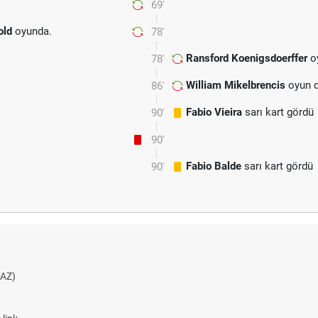
69'
old
oyunda.
78'
Ransford Koenigsdoerffer
oy
78'
William Mikelbrencis
oyun d
86'
Fabio Vieira
sarı kart gördü
90'
90'
Fabio Balde
sarı kart gördü
90'
AZ)