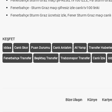
Fenerbahçe Sturm Graz maçı ŞİFRESİZ tv100 İZLE, FB Sturm Graz 
Fenerbahçe - Sturm Graz maçı şifresiz izle canlı tv100 linki
Fenerbahçe Sturm Graz ücretsiz izle, Fener Sturm Graz maçı canlı l
KEŞFET
iddaa
Canlı Skor
Puan Durumu
Canlı Anlatım
At Yarışı
Transfer Haberler
Fenerbahçe Transfer
Beşiktaş Transfer
Trabzonspor Transfer
Canlı İzle
id
Bize Ulaşın
Künye
Kariye