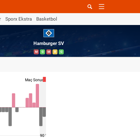
r
Sporx Ekstra
Basketbol
Hamburger SV
M
G
M
B
G
Maç Sonucu
90 '