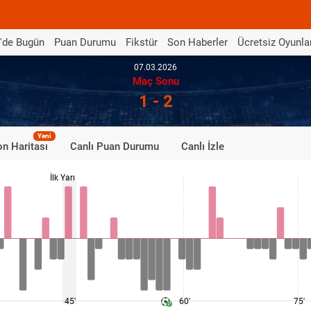
'de Bugün
Puan Durumu
Fikstür
Son Haberler
Ücretsiz Oyunla
07.03.2026
Maç Sonu
1 - 2
Yeni
n Haritası
Canlı Puan Durumu
Canlı İzle
İlk Yarı
45'
60'
75'