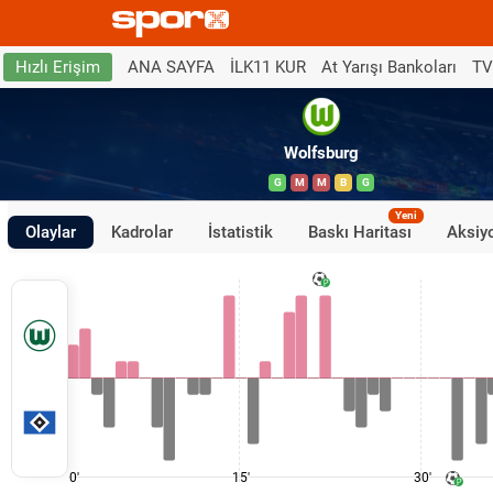
ANA SAYFA
İLK11 KUR
At Yarışı Bankoları
TV
Hızlı Erişim
Wolfsburg
G
M
M
B
G
Yeni
Olaylar
Kadrolar
İstatistik
Baskı Haritası
Aksiyo
0'
15'
30'