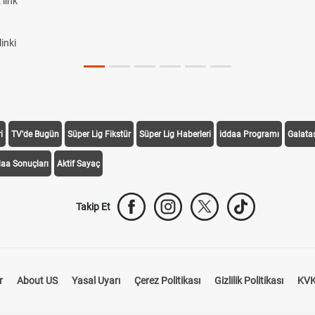
link
inki
i
TV'de Bugün
Süper Lig Fikstür
Süper Lig Haberleri
iddaa Programı
Galata
daa Sonuçları
Aktif Sayaç
Takip Et
r
About US
Yasal Uyarı
Çerez Politikası
Gizlilik Politikası
KVK