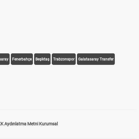
saray
Fenerbahçe
Beşiktaş
Trabzonspor
Galatasaray Transfer
K Aydınlatma Metni Kurumsal