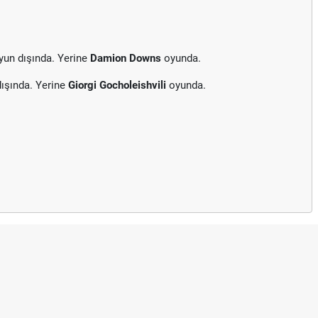
un dışında. Yerine
Damion Downs
oyunda.
ışında. Yerine
Giorgi Gocholeishvili
oyunda.