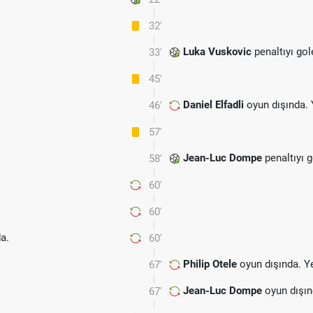
32'
Luka Vuskovic
penaltıyı gol
33'
45'
Daniel Elfadli
oyun dışında.
46'
57'
Jean-Luc Dompe
penaltıyı g
58'
60'
60'
a.
60'
Philip Otele
oyun dışında. Y
67'
Jean-Luc Dompe
oyun dışın
67'