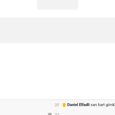
Daniel Elfadli
sarı kart görd
20'
22'