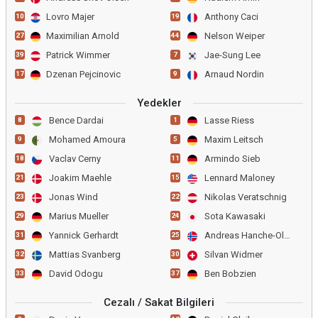
Lovro Majer
Anthony Caci
10
19
Maximilian Arnold
Nelson Weiper
27
44
Patrick Wimmer
Jae-Sung Lee
39
7
Dzenan Pejcinovic
Arnaud Nordin
17
9
Yedekler
Bence Dardai
Lasse Riess
8
1
Mohamed Amoura
Maxim Leitsch
9
5
Vaclav Cerny
Armindo Sieb
18
11
Joakim Maehle
Lennard Maloney
21
15
Jonas Wind
Nikolas Veratschnig
23
22
Marius Mueller
Sota Kawasaki
29
24
Yannick Gerhardt
Andreas Hanche-Olsen
31
25
Mattias Svanberg
Silvan Widmer
32
30
David Odogu
Ben Bobzien
33
37
Cezalı / Sakat Bilgileri