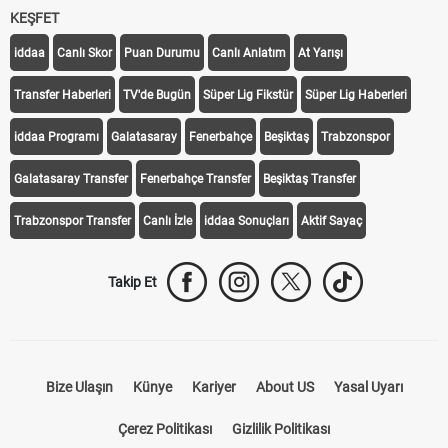
KEŞFET
iddaa
Canlı Skor
Puan Durumu
Canlı Anlatım
At Yarışı
Transfer Haberleri
TV'de Bugün
Süper Lig Fikstür
Süper Lig Haberleri
iddaa Programı
Galatasaray
Fenerbahçe
Beşiktaş
Trabzonspor
Galatasaray Transfer
Fenerbahçe Transfer
Beşiktaş Transfer
Trabzonspor Transfer
Canlı İzle
iddaa Sonuçları
Aktif Sayaç
Takip Et
Bize Ulaşın
Künye
Kariyer
About US
Yasal Uyarı
Çerez Politikası
Gizlilik Politikası