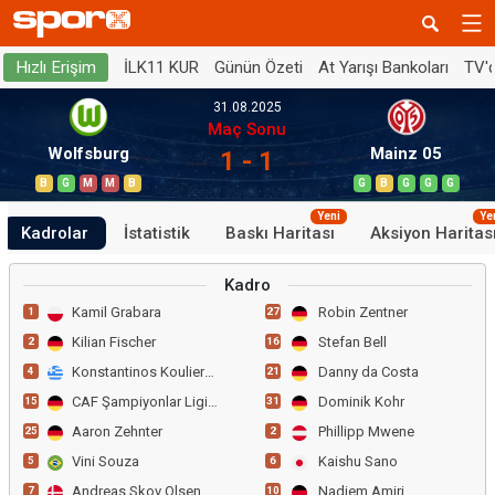
İLK11 KUR
Günün Özeti
At Yarışı Bankoları
TV'
Hızlı Erişim
31.08.2025
Maç Sonu
Wolfsburg
Mainz 05
1 - 1
B
G
M
M
B
G
B
G
G
G
Yeni
Ye
Kadrolar
İstatistik
Baskı Haritası
Aksiyon Haritas
Kadro
Kamil Grabara
Robin Zentner
1
27
Kilian Fischer
Stefan Bell
2
16
Konstantinos Koulierakis
Danny da Costa
4
21
CAF Şampiyonlar Ligi Grp
Dominik Kohr
15
31
Aaron Zehnter
Phillipp Mwene
25
2
Vini Souza
Kaishu Sano
5
6
Andreas Skov Olsen
Nadiem Amiri
7
10