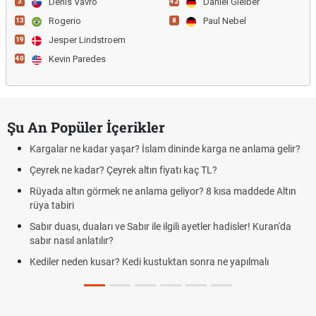
Denis Vavro
Daniel Gleiber
3
42
Rogerio
Paul Nebel
13
8
Jesper Lindstroem
19
Kevin Paredes
40
Şu An Popüler İçerikler
Kargalar ne kadar yaşar? İslam dininde karga ne anlama gelir?
Çeyrek ne kadar? Çeyrek altın fiyatı kaç TL?
Rüyada altın görmek ne anlama geliyor? 8 kısa maddede Altın
rüya tabiri
Sabır duası, duaları ve Sabır ile ilgili ayetler hadisler! Kuran'da
sabır nasıl anlatılır?
Kediler neden kusar? Kedi kustuktan sonra ne yapılmalı