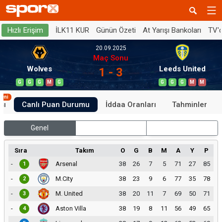
İLK11 KUR
Günün Özeti
At Yarışı Bankoları
TV'
Hızlı Erişim
20.09.2025
Maç Sonu
Wolves
Leeds United
1 - 3
G
G
G
M
G
G
G
G
M
M
Yeni
sı
Canlı Puan Durumu
İddaa Oranları
Tahminler
Genel
İç Saha
Dış Saha
Sıra
Takım
O
G
B
M
A
Y
P
-
Arsenal
38
26
7
5
71
27
85
1
-
M.City
38
23
9
6
77
35
78
2
-
M. United
38
20
11
7
69
50
71
3
-
Aston Villa
38
19
8
11
56
49
65
4