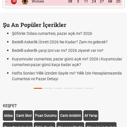
-
Wolves
38
3
11
24
27
68
20
20
Şu An Popüler İçerikler
Şöförler Odası cumartesi, pazar açık mı? 2026
Bedelli Askerlik Ücreti 2026 Ne Kadar? Zam mı gelecek?
Bedelli askerlik çarşı izni var mı? 2026 ziyaret var mı?
Kuyumcular cumartesi, pazar günü açık mı? 2026 | Kuyumcular
cumartesi-pazar günü kaça kadar açık?
Hafta Sonları Yıllık İzinden Sayılır mı? Yıllık İzin Hesaplamasında
Cumartesi ve Pazar Detayı
KEŞFET
iddaa
Canlı Skor
Puan Durumu
Canlı Anlatım
At Yarışı