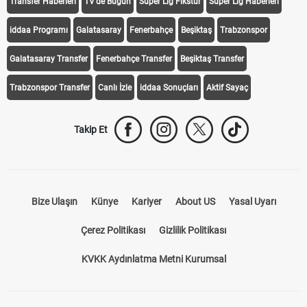
Transfer Haberleri
TV'de Bugün
Süper Lig Fikstür
Süper Lig Haberleri
iddaa Programı
Galatasaray
Fenerbahçe
Beşiktaş
Trabzonspor
Galatasaray Transfer
Fenerbahçe Transfer
Beşiktaş Transfer
Trabzonspor Transfer
Canlı İzle
iddaa Sonuçları
Aktif Sayaç
Takip Et
Bize Ulaşın
Künye
Kariyer
About US
Yasal Uyarı
Çerez Politikası
Gizlilik Politikası
KVKK Aydınlatma Metni Kurumsal