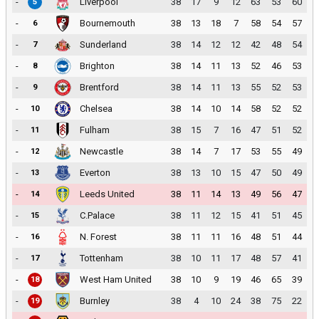
-
Liverpool
38
17
9
12
63
53
60
5
-
Bournemouth
38
13
18
7
58
54
57
6
-
Sunderland
38
14
12
12
42
48
54
7
-
Brighton
38
14
11
13
52
46
53
8
-
Brentford
38
14
11
13
55
52
53
9
-
Chelsea
38
14
10
14
58
52
52
10
-
Fulham
38
15
7
16
47
51
52
11
-
Newcastle
38
14
7
17
53
55
49
12
-
Everton
38
13
10
15
47
50
49
13
-
Leeds United
38
11
14
13
49
56
47
14
-
C.Palace
38
11
12
15
41
51
45
15
-
N. Forest
38
11
11
16
48
51
44
16
-
Tottenham
38
10
11
17
48
57
41
17
-
West Ham United
38
10
9
19
46
65
39
18
-
Burnley
38
4
10
24
38
75
22
19