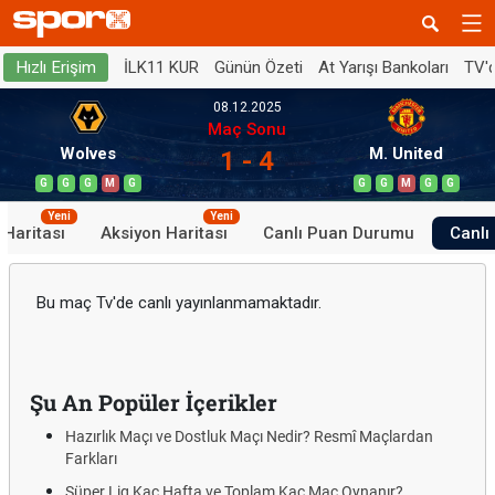
İLK11 KUR
Günün Özeti
At Yarışı Bankoları
TV'
Hızlı Erişim
08.12.2025
Maç Sonu
Wolves
M. United
1 - 4
G
G
G
M
G
G
G
M
G
G
Yeni
Yeni
 Haritası
Aksiyon Haritası
Canlı Puan Durumu
Canlı 
Bu maç Tv'de canlı yayınlanmamaktadır.
Şu An Popüler İçerikler
Hazırlık Maçı ve Dostluk Maçı Nedir? Resmî Maçlardan
Farkları
Süper Lig Kaç Hafta ve Toplam Kaç Maç Oynanır?