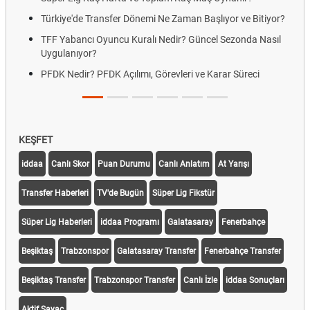
Türkiye'de Transfer Dönemi Ne Zaman Başlıyor ve Bitiyor?
TFF Yabancı Oyuncu Kuralı Nedir? Güncel Sezonda Nasıl
Uygulanıyor?
PFDK Nedir? PFDK Açılımı, Görevleri ve Karar Süreci
KEŞFET
iddaa
Canlı Skor
Puan Durumu
Canlı Anlatım
At Yarışı
Transfer Haberleri
TV'de Bugün
Süper Lig Fikstür
Süper Lig Haberleri
iddaa Programı
Galatasaray
Fenerbahçe
Beşiktaş
Trabzonspor
Galatasaray Transfer
Fenerbahçe Transfer
Beşiktaş Transfer
Trabzonspor Transfer
Canlı İzle
iddaa Sonuçları
Aktif Sayaç