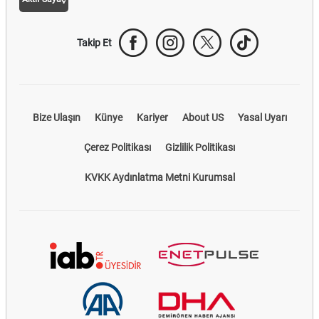
Takip Et
Bize Ulaşın
Künye
Kariyer
About US
Yasal Uyarı
Çerez Politikası
Gizlilik Politikası
KVKK Aydınlatma Metni Kurumsal