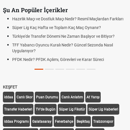
Şu An Popüler İçerikler
Hazırlık Maçı ve Dostluk Maçı Nedir? Resmî Maçlardan Farkları
Süper Lig Kaç Hafta ve Toplam Kaç Maç Oynanır?
Türkiye'de Transfer Dönemi Ne Zaman Başlıyor ve Bitiyor?
TFF Yabancı Oyuncu Kuralı Nedir? Güncel Sezonda Nasıl
Uygulanıyor?
PFDK Nedir? PFDK Açılımı, Görevleri ve Karar Süreci
KEŞFET
iddaa
Canlı Skor
Puan Durumu
Canlı Anlatım
At Yarışı
Transfer Haberleri
TV'de Bugün
Süper Lig Fikstür
Süper Lig Haberleri
iddaa Programı
Galatasaray
Fenerbahçe
Beşiktaş
Trabzonspor