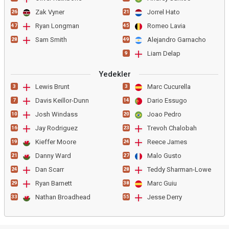
Zak Vyner
Jorrel Hato
26
21
Ryan Longman
Romeo Lavia
47
45
Sam Smith
Alejandro Garnacho
28
49
Liam Delap
9
Yedekler
Lewis Brunt
Marc Cucurella
3
3
Davis Keillor-Dunn
Dario Essugo
7
14
Josh Windass
Joao Pedro
10
20
Jay Rodriguez
Trevoh Chalobah
16
23
Kieffer Moore
Reece James
19
24
Danny Ward
Malo Gusto
21
27
Dan Scarr
Teddy Sharman-Lowe
24
28
Ryan Barnett
Marc Guiu
29
38
Nathan Broadhead
Jesse Derry
33
55