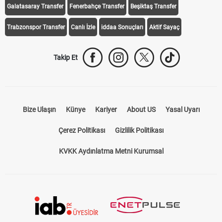
Galatasaray Transfer
Fenerbahçe Transfer
Beşiktaş Transfer
Trabzonspor Transfer
Canlı İzle
iddaa Sonuçları
Aktif Sayaç
Takip Et
Bize Ulaşın
Künye
Kariyer
About US
Yasal Uyarı
Çerez Politikası
Gizlilik Politikası
KVKK Aydınlatma Metni Kurumsal