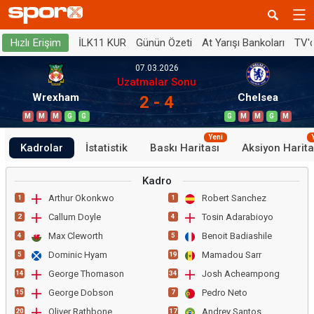
İLK11 KUR
Günün Özeti
At Yarışı Bankoları
TV'
Hızlı Erişim
07.03.2026
Uzatmalar Sonu
Wrexham
Chelsea
2 - 4
M
M
M
G
G
G
M
M
G
M
Yeni
Kadrolar
İstatistik
Baskı Haritası
Aksiyon Harita
Kadro
Arthur Okonkwo
Robert Sanchez
1
1
Callum Doyle
Tosin Adarabioyo
2
4
Max Cleworth
Benoit Badiashile
4
5
Dominic Hyam
Mamadou Sarr
5
19
George Thomason
Josh Acheampong
14
34
George Dobson
Pedro Neto
15
7
Oliver Rathbone
Andrey Santos
20
17