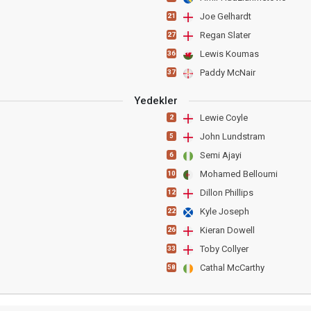
Joe Gelhardt
21
Regan Slater
27
Lewis Koumas
36
Paddy McNair
37
Yedekler
Lewie Coyle
2
John Lundstram
5
Semi Ajayi
6
Mohamed Belloumi
10
Dillon Phillips
12
Kyle Joseph
22
Kieran Dowell
26
Toby Collyer
33
Cathal McCarthy
58