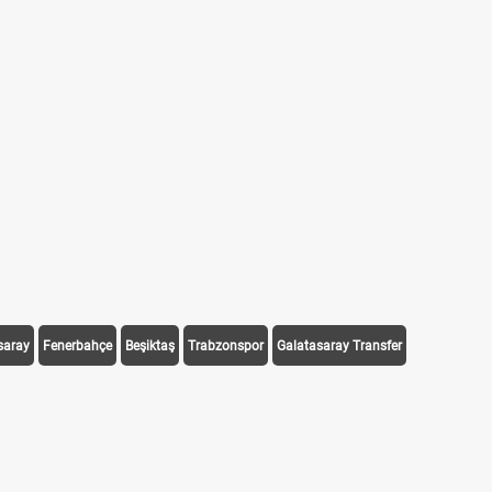
saray
Fenerbahçe
Beşiktaş
Trabzonspor
Galatasaray Transfer