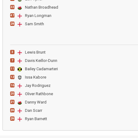
Nathan Broadhead
33
Ryan Longman
47
Sam Smith
28
Lewis Brunt
3
Davis Keillor-Dunn
7
Bailey Cadamarteri
11
Issa Kabore
12
Jay Rodriguez
16
Oliver Rathbone
20
Danny Ward
21
Dan Scarr
24
Ryan Barnett
29