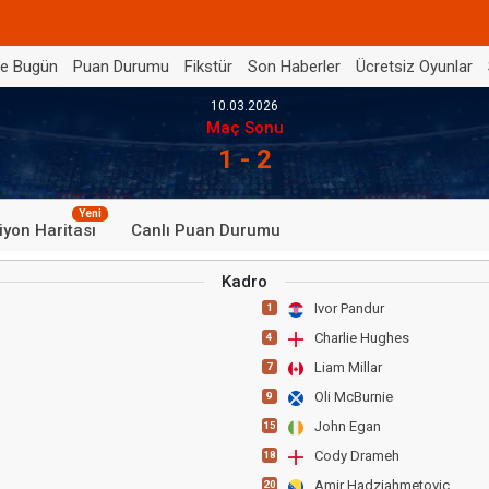
de Bugün
Puan Durumu
Fikstür
Son Haberler
Ücretsiz Oyunlar
10.03.2026
Maç Sonu
1 - 2
Yeni
iyon Haritası
Canlı Puan Durumu
Kadro
Ivor Pandur
1
Charlie Hughes
4
Liam Millar
7
Oli McBurnie
9
John Egan
15
Cody Drameh
18
Amir Hadziahmetovic
20