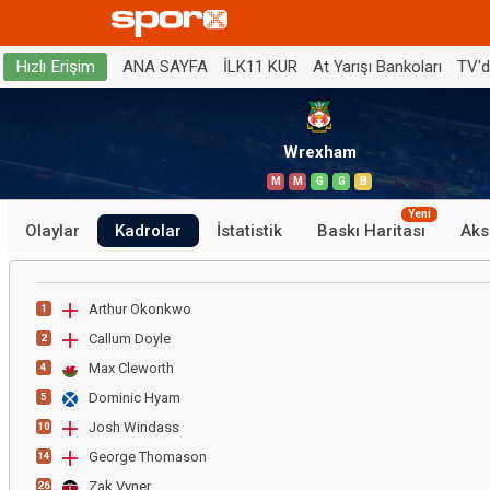
ANA SAYFA
İLK11 KUR
At Yarışı Bankoları
TV'
Hızlı Erişim
Wrexham
M
M
G
G
B
Yeni
Olaylar
Kadrolar
İstatistik
Baskı Haritası
Aks
Arthur Okonkwo
1
Callum Doyle
2
Max Cleworth
4
Dominic Hyam
5
Josh Windass
10
George Thomason
14
Zak Vyner
26