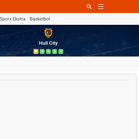
Sporx Ekstra
Basketbol
Hull City
B
G
G
G
G