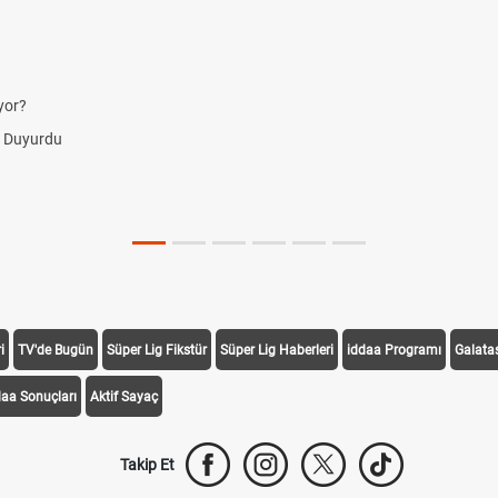
yor?
i Duyurdu
i
TV'de Bugün
Süper Lig Fikstür
Süper Lig Haberleri
iddaa Programı
Galata
daa Sonuçları
Aktif Sayaç
Takip Et