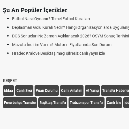
Şu An Popüler İçerikler
Futbol Nasıl Oynanır? Temel Futbol Kuralları
Deplasman Golü Kuralı Nedir? Hangi Organizasyonlarda Uygulanı
DGS Sonuçları Ne Zaman Açıklanacak 2026? ÖSYM Sonuç Tarihin
Mazota İndirim Var mı? Motorin Fiyatlarında Son Durum
Hradec Kralove Beşiktaş maçı şifresiz canlı yayın izle
KEŞFET
iddaa
Canlı Skor
Puan Durumu
Canlı Anlatım
At Yarışı
Transfer Haberler
Fenerbahçe Transfer
Beşiktaş Transfer
Trabzonspor Transfer
Canlı İzle
id