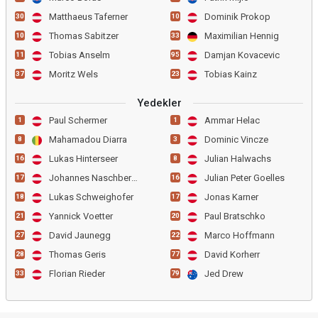
Matthaeus Taferner
Dominik Prokop
30
10
Thomas Sabitzer
Maximilian Hennig
10
33
Tobias Anselm
Damjan Kovacevic
11
95
Moritz Wels
Tobias Kainz
37
23
Yedekler
Paul Schermer
Ammar Helac
1
1
Mahamadou Diarra
Dominic Vincze
8
3
Lukas Hinterseer
Julian Halwachs
16
8
Johannes Naschberger
Julian Peter Goelles
17
16
Lukas Schweighofer
Jonas Karner
18
17
Yannick Voetter
Paul Bratschko
21
20
David Jaunegg
Marco Hoffmann
27
22
Thomas Geris
David Korherr
28
77
Florian Rieder
Jed Drew
33
79