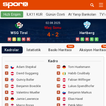
İLK11 KUR
Günün Özeti
At Yarışı Bankoları
TV'
Hızlı Erişim
02.08.2025
Maç Sonu
WSG Tirol
Hartberg
4 - 2
M
B
G
M
M
M
G
M
G
G
Yeni
Ye
Kadrolar
İstatistik
Baskı Haritası
Aksiyon Haritas
Kadro
Adam Stejskal
Tom Huelsmann
40
40
David Gugganig
Habib Coulibaly
3
6
Quincy Butler
Fabian Wilfinger
7
18
Benjamin Boeckle
Lukas Spendlhofer
20
19
Valentino Mueller
Benjamin Markus
4
4
Jamie Lawrence
Elias Havel
5
7
Marco Boras
Patrik Mijic
23
9