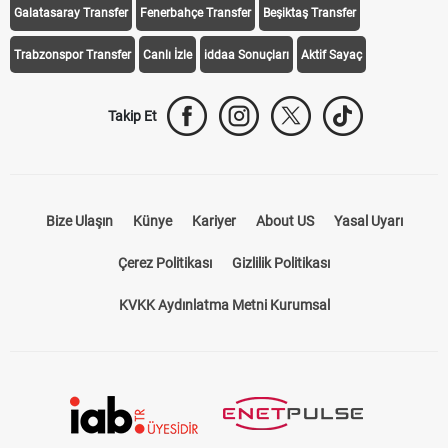
Galatasaray Transfer
Fenerbahçe Transfer
Beşiktaş Transfer
Trabzonspor Transfer
Canlı İzle
iddaa Sonuçları
Aktif Sayaç
Takip Et
Bize Ulaşın
Künye
Kariyer
About US
Yasal Uyarı
Çerez Politikası
Gizlilik Politikası
KVKK Aydınlatma Metni Kurumsal