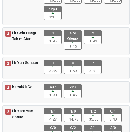
130.00
130.00
130.00
130.00
diğer
120.00
İlk Golü Hangi
1
Gol
2
2
Takım Atar
Olmaz
1.95
1.94
6.12
İlk Yarı Sonucu
1
0
2
2
3.35
1.69
3.31
Karşılıklı Gol
Var
Yok
2
1.98
1.46
İlk Yarı/Maç
1/1
1/0
1/2
0/1
2
Sonucu
4.27
14.75
35.00
5.40
0/0
0/2
2/1
2/0