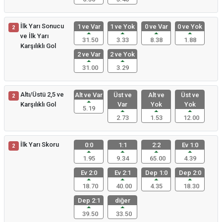
İlk Yarı Sonucu
1 ve Var
1 ve Yok
0 ve Var
0 ve Yok
2
ve İlk Yarı
31.50
3.33
8.38
1.88
Karşılıklı Gol
2 ve Var
2 ve Yok
31.00
3.29
Altı/Üstü 2,5 ve
Alt ve Var
Üst ve
Alt ve
Üst ve
2
Karşılıklı Gol
Var
Yok
Yok
5.19
2.73
1.53
12.00
İlk Yarı Skoru
0:0
1:1
2:2
Ev 1:0
2
1.95
9.34
65.00
4.39
Ev 2:0
Ev 2:1
Dep 1:0
Dep 2:0
18.70
40.00
4.35
18.30
Dep 2:1
diğer
39.50
33.50