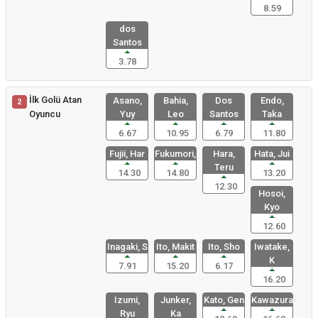
8.59
dos
Santos
3.78
İlk Golü Atan
Asano,
Bahia,
Dos
Endo,
2
Oyuncu
Yuy
Leo
Santos
Taka
6.67
10.95
6.79
11.80
Fujii, Har
Fukumori,
Hara,
Hata, Jui
Teru
14.30
14.80
13.20
12.30
Hosoi,
Kyo
12.60
Inagaki, S
Ito, Makit
Ito, Sho
Iwatake,
K
7.91
15.20
6.17
16.20
Izumi,
Junker,
Kato, Gen
Kawazura,
Ryu
Ka