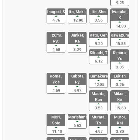
9.25
Inagaki, S
Ito, Makit
Ito, Sho
Iwatake,
K
4.76
12.90
3.56
14.80
Izumi,
Junker,
Kato, Gen
Kawazura,
Ryu
Ka
9.20
15.55
4.68
3.29
Kikuchi, T
Kimura,
Yu
6.12
3.05
Komai,
Kubota,
Kumakura,
Lukian
Yos
Ry
12.85
3.26
4.69
4.97
Maeda,
Mikuni,
Kan
Ke
3.53
15.60
Mori,
Morishima,
Murata,
Muroi,
Soic
To
Kei
6.63
11.10
4.97
3.80