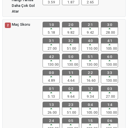
3.59
1.87
2.65
Daha Çok Gol
Atar
Maç Skoru
1:0
2:0
2:1
3:0
2
5.18
9.82
9.42
28.00
3:1
3:2
4:0
4:1
27.00
51.00
110.00
105.00
4:2
5:0
5:1
6:0
130.00
130.00
130.00
130.00
0:0
1:1
2:2
3:3
4.89
4.64
16.60
130.00
0:1
0:2
1:2
0:3
5.13
9.64
9.34
27.00
1:3
2:3
0:4
1:4
26.00
51.00
105.00
100.00
2:4
0:5
1:5
0:6