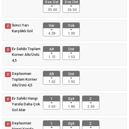
0 ve Üst
2 ve Üst
35.00
26.50
İkinci Yarı
Var
Yok
2
Karşılıklı Gol
4.28
1.00
Ev Sahibi Toplam
Alt
Üst
2
Korner Altı/Üstü
1.75
1.53
4,5
Deplasman
Alt
Üst
2
Toplam Korner
1.42
1.92
Altı/Üstü 4,5
Ev Sahibi Hangi
1.
Eşit
2.
2
Yarıda Daha Çok
3.60
1.86
2.66
Gol Atar
Deplasman
1.
Eşit
2.
2
Hangi Yarıda