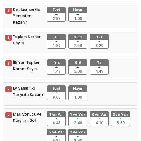
Deplasman Gol
Evet
Hayır
2
Yemeden
2.88
1.00
Kazanır
Toplam Korner
0-8
9-11
12+
2
Sayısı
1.89
2.53
3.29
İlk Yarı Toplam
0-4
5-6
7+
2
Korner Sayısı
1.49
3.00
4.49
Ev Sahibi İki
Evet
Hayır
2
Yarıyı da Kazanır
9.68
1.00
Maç Sonucu ve
1 ve Var
1 ve Yok
0 ve Var
0 ve Yok
2
Karşılıklı Gol
6.45
3.46
4.10
5.59
2 ve Var
2 ve Yok
6.36
3.40