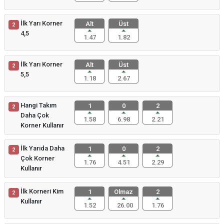
İlk Yarı Korner
Alt
Üst
2
4,5
1.47
1.82
İlk Yarı Korner
Alt
Üst
2
5,5
1.18
2.67
Hangi Takım
1
0
2
2
Daha Çok
1.58
6.98
2.21
Korner Kullanır
İlk Yarıda Daha
1
0
2
2
Çok Korner
1.76
4.51
2.29
Kullanır
İlk Korneri Kim
1
Olmaz
2
2
Kullanır
1.52
26.00
1.76