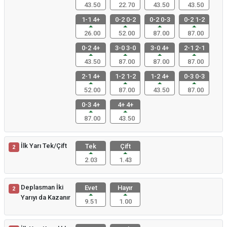
43.50
22.70
43.50
43.50
1-1 4+
0-2 0-2
0-2 0-3
0-2 1-2
26.00
52.00
87.00
87.00
0-2 4+
3-0 3-0
3-0 4+
2-1 2-1
43.50
87.00
87.00
87.00
2-1 4+
1-2 1-2
1-2 4+
0-3 0-3
52.00
87.00
43.50
87.00
0-3 4+
4+ 4+
87.00
43.50
İlk Yarı Tek/Çift
Tek
Çift
2
2.03
1.43
Deplasman İki
Evet
Hayır
2
Yarıyı da Kazanır
9.51
1.00