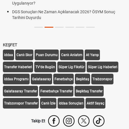
Uygulanıyor?
DGS Sonuçları Ne Zaman Açıklanacak 2026? ÖSYM Sonuç
Tarihini Duyurdu
KEŞFET
iddaa
Canlı Skor
Puan Durumu
Canlı Anlatım
At Yarışı
Transfer Haberleri
TV'de Bugün
Süper Lig Fikstür
Süper Lig Haberleri
iddaa Programı
Galatasaray
Fenerbahçe
Beşiktaş
Trabzonspor
Galatasaray Transfer
Fenerbahçe Transfer
Beşiktaş Transfer
Trabzonspor Transfer
Canlı İzle
iddaa Sonuçları
Aktif Sayaç
Takip Et