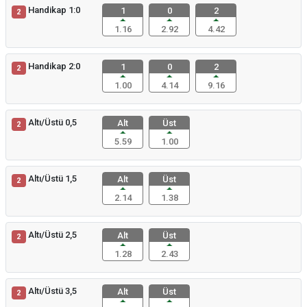
Handikap 1:0
1
0
2
2
1.16
2.92
4.42
Handikap 2:0
1
0
2
2
1.00
4.14
9.16
Altı/Üstü 0,5
Alt
Üst
2
5.59
1.00
Altı/Üstü 1,5
Alt
Üst
2
2.14
1.38
Altı/Üstü 2,5
Alt
Üst
2
1.28
2.43
Altı/Üstü 3,5
Alt
Üst
2