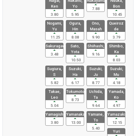
Nagai,
Nakano,
Nakayama,
Nduka,
Ken
Yo
Bon
7.88
3.80
5.95
10.45
Nogami,
Ogura,
Ono,
Queiroz
Yu
Hin
Masah
de
11.25
8.08
9.90
3.79
Sakuragawa
Sato,
Shiihashi,
Shimbo,
Yota
Ka
3.48
9.16
10.50
8.03
Sugiura,
Suzuki,
Suzuki,
Suzuki,
S
Ha
Ju
Mu
5.82
6.17
8.77
4.18
Takae,
Tokumoto,
Uchida,
Yamada,
Leo
Ta
Ko
8.73
5.04
9.64
4.97
Yamagishi,
Yamanaka,
Yamane,
Yamazaki,
To
3.80
13.00
12.15
5.40
Yuri