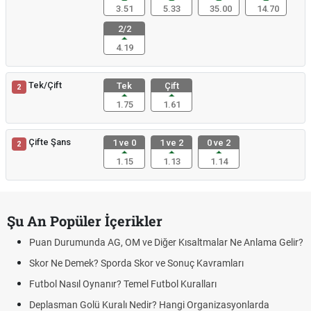
3.51
5.33
35.00
14.70
2/2
4.19
Tek/Çift
Tek
Çift
2
1.75
1.61
Çifte Şans
1 ve 0
1 ve 2
0 ve 2
2
1.15
1.13
1.14
Şu An Popüler İçerikler
Puan Durumunda AG, OM ve Diğer Kısaltmalar Ne Anlama Gelir?
Skor Ne Demek? Sporda Skor ve Sonuç Kavramları
Futbol Nasıl Oynanır? Temel Futbol Kuralları
Deplasman Golü Kuralı Nedir? Hangi Organizasyonlarda