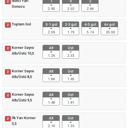
İkinci Yarı
1
0
2
2
Sonucu
2.90
2.02
2.86
Toplam Gol
0-1 gol
2-3 gol
4-5 gol
6+ gol
2
2.09
1.79
5.74
35.00
Korner Sayısı
Alt
Üst
2
Altı/Üstü 10,5
1.26
2.33
Korner Sayısı
Alt
Üst
2
Altı/Üstü 8,5
1.86
1.45
Korner Sayısı
Alt
Üst
2
Altı/Üstü 9,5
1.48
1.81
İlk Yarı Korner
Alt
Üst
2
3,5
2.10
1.33