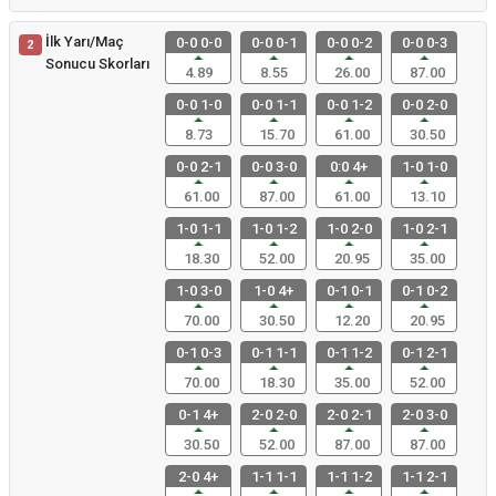
İlk Yarı/Maç
0-0 0-0
0-0 0-1
0-0 0-2
0-0 0-3
2
Sonucu Skorları
4.89
8.55
26.00
87.00
0-0 1-0
0-0 1-1
0-0 1-2
0-0 2-0
8.73
15.70
61.00
30.50
0-0 2-1
0-0 3-0
0:0 4+
1-0 1-0
61.00
87.00
61.00
13.10
1-0 1-1
1-0 1-2
1-0 2-0
1-0 2-1
18.30
52.00
20.95
35.00
1-0 3-0
1-0 4+
0-1 0-1
0-1 0-2
70.00
30.50
12.20
20.95
0-1 0-3
0-1 1-1
0-1 1-2
0-1 2-1
70.00
18.30
35.00
52.00
0-1 4+
2-0 2-0
2-0 2-1
2-0 3-0
30.50
52.00
87.00
87.00
2-0 4+
1-1 1-1
1-1 1-2
1-1 2-1