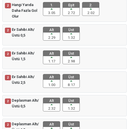
Hangi Yarıda
1.
Eşit
2.
2
Daha Fazla Gol
3.05
2.72
2.02
Olur
Ev Sahibi Altı/
Alt
Üst
2
Üstü 0,5
2.29
1.32
Ev Sahibi Altı/
Alt
Üst
2
Üstü 1,5
1.17
2.98
Ev Sahibi Altı/
Alt
Üst
2
Üstü 2,5
1.00
8.17
Deplasman Altı/
Alt
Üst
2
Üstü 0,5
2.32
1.32
Deplasman Altı/
Alt
Üst
2