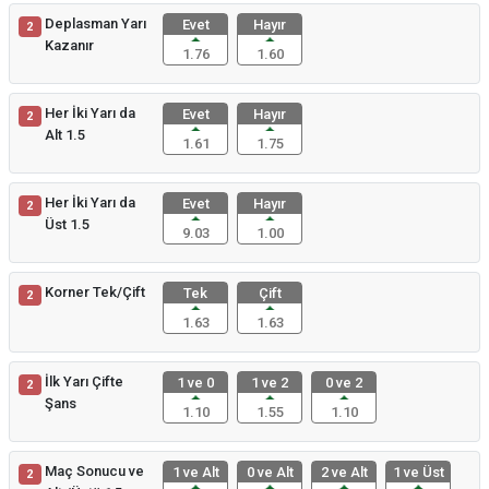
Deplasman Yarı
Evet
Hayır
2
Kazanır
1.76
1.60
Her İki Yarı da
Evet
Hayır
2
Alt 1.5
1.61
1.75
Her İki Yarı da
Evet
Hayır
2
Üst 1.5
9.03
1.00
Korner Tek/Çift
Tek
Çift
2
1.63
1.63
İlk Yarı Çifte
1 ve 0
1 ve 2
0 ve 2
2
Şans
1.10
1.55
1.10
Maç Sonucu ve
1 ve Alt
0 ve Alt
2 ve Alt
1 ve Üst
2