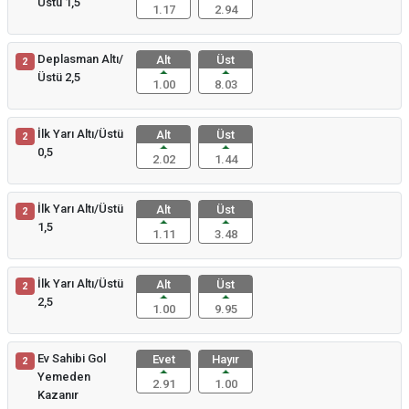
Üstü 1,5
1.17
2.94
Deplasman Altı/
Alt
Üst
2
Üstü 2,5
1.00
8.03
İlk Yarı Altı/Üstü
Alt
Üst
2
0,5
2.02
1.44
İlk Yarı Altı/Üstü
Alt
Üst
2
1,5
1.11
3.48
İlk Yarı Altı/Üstü
Alt
Üst
2
2,5
1.00
9.95
Ev Sahibi Gol
Evet
Hayır
2
Yemeden
2.91
1.00
Kazanır