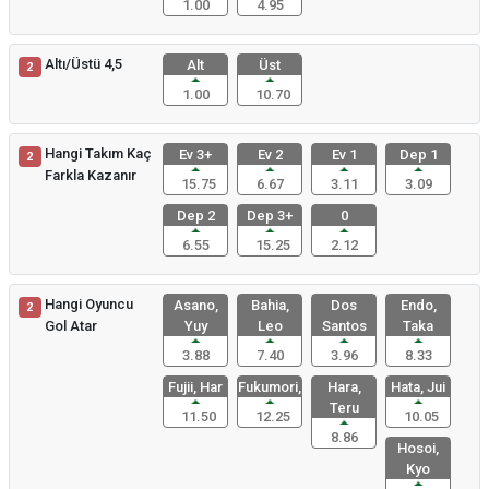
1.00
4.95
Altı/Üstü 4,5
Alt
Üst
2
1.00
10.70
Hangi Takım Kaç
Ev 3+
Ev 2
Ev 1
Dep 1
2
Farkla Kazanır
15.75
6.67
3.11
3.09
Dep 2
Dep 3+
0
6.55
15.25
2.12
Hangi Oyuncu
Asano,
Bahia,
Dos
Endo,
2
Gol Atar
Yuy
Leo
Santos
Taka
3.88
7.40
3.96
8.33
Fujii, Har
Fukumori,
Hara,
Hata, Jui
Teru
11.50
12.25
10.05
8.86
Hosoi,
Kyo