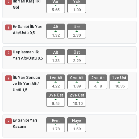
İlk Yarı Karşılıklı
Var
Yok
2
Gol
5.65
1.00
Ev Sahibi İlk Yarı
Alt
Üst
2
Altı/Üstü 0,5
1.32
2.30
Deplasman İlk
Alt
Üst
2
Yarı Altı/Üstü 0,5
1.33
2.29
İlk Yarı Sonucu
1 ve Alt
0 ve Alt
2 ve Alt
1 ve Üst
2
ve İlk Yarı Altı/
4.22
1.89
4.18
10.35
Üstü 1,5
0 ve Üst
2 ve Üst
8.45
10.10
Ev Sahibi Yarı
Evet
Hayır
2
Kazanır
1.78
1.59