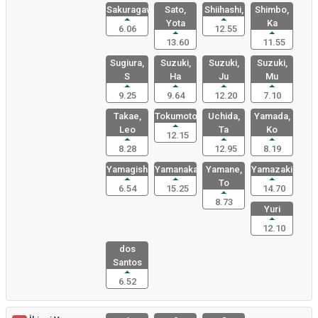
Sakuragawa
Sato,
Shiihashi,
Shimbo,
Yota
Ka
6.06
12.55
13.60
11.55
Sugiura,
Suzuki,
Suzuki,
Suzuki,
S
Ha
Ju
Mu
9.25
9.64
12.20
7.10
Takae,
Tokumoto,
Uchida,
Yamada,
Leo
Ta
Ko
12.15
8.28
12.95
8.19
Yamagishi,
Yamanaka,
Yamane,
Yamazaki,
To
6.54
15.25
14.70
8.73
Yuri
12.10
dos
Santos
6.52