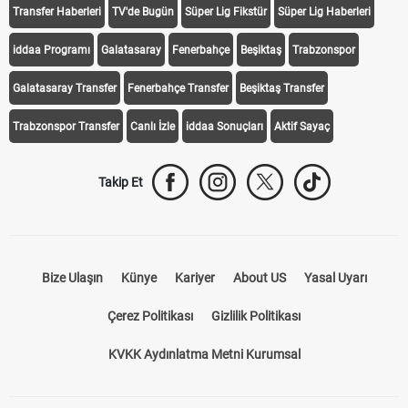
Transfer Haberleri
TV'de Bugün
Süper Lig Fikstür
Süper Lig Haberleri
iddaa Programı
Galatasaray
Fenerbahçe
Beşiktaş
Trabzonspor
Galatasaray Transfer
Fenerbahçe Transfer
Beşiktaş Transfer
Trabzonspor Transfer
Canlı İzle
iddaa Sonuçları
Aktif Sayaç
Takip Et
Bize Ulaşın
Künye
Kariyer
About US
Yasal Uyarı
Çerez Politikası
Gizlilik Politikası
KVKK Aydınlatma Metni Kurumsal