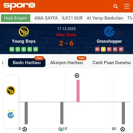
ANA SAYFA
İLK11 KUR
At Yarışı Bankoları
TV
Hızlı Erişim
17.12.2025
Maç Sonu
Young Boys
Grasshopper
2 - 6
G
G
G
G
G
M
B
M
M
M
Yeni
Yeni
ik
Baskı Haritası
Aksiyon Haritası
Canlı Puan Durumu
0'
15'
30'