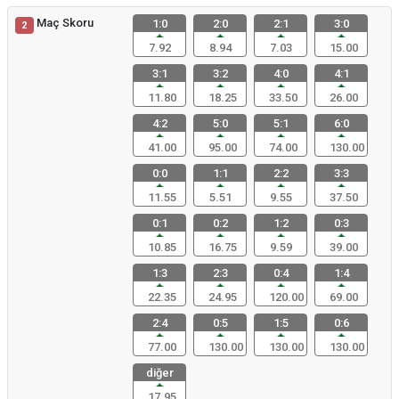
Maç Skoru
1:0
2:0
2:1
3:0
2
7.92
8.94
7.03
15.00
3:1
3:2
4:0
4:1
11.80
18.25
33.50
26.00
4:2
5:0
5:1
6:0
41.00
95.00
74.00
130.00
0:0
1:1
2:2
3:3
11.55
5.51
9.55
37.50
0:1
0:2
1:2
0:3
10.85
16.75
9.59
39.00
1:3
2:3
0:4
1:4
22.35
24.95
120.00
69.00
2:4
0:5
1:5
0:6
77.00
130.00
130.00
130.00
diğer
17.95