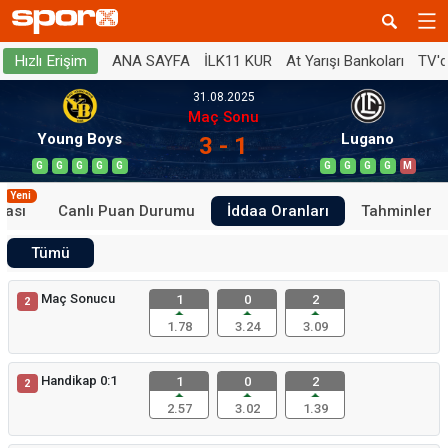
ANA SAYFA
İLK11 KUR
At Yarışı Bankoları
TV'
Hızlı Erişim
31.08.2025
Maç Sonu
Young Boys
Lugano
3 - 1
G
G
G
G
G
G
G
G
G
M
Yeni
tası
Canlı Puan Durumu
İddaa Oranları
Tahminler
Tümü
Maç Sonucu
1
0
2
2
1.78
3.24
3.09
Handikap 0:1
1
0
2
2
2.57
3.02
1.39