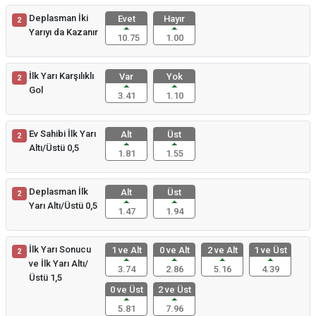
Deplasman İki
Evet
Hayır
2
Yarıyı da Kazanır
10.75
1.00
İlk Yarı Karşılıklı
Var
Yok
2
Gol
3.41
1.10
Ev Sahibi İlk Yarı
Alt
Üst
2
Altı/Üstü 0,5
1.81
1.55
Deplasman İlk
Alt
Üst
2
Yarı Altı/Üstü 0,5
1.47
1.94
İlk Yarı Sonucu
1 ve Alt
0 ve Alt
2 ve Alt
1 ve Üst
2
ve İlk Yarı Altı/
3.74
2.86
5.16
4.39
Üstü 1,5
0 ve Üst
2 ve Üst
5.81
7.96