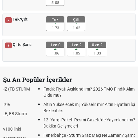
5.08
Tek/Çift
Tek
Çift
2
1.73
1.62
Çifte Şans
1 ve 0
1 ve 2
0 ve 2
2
1.06
1.05
1.33
Şu An Popüler İçerikler
Fındık Fiyatı Açıklandı mı? 2026 TMO Fındık Alım Fiyatları Belli
Oldu mu?
Altın Yükselecek mi, Yükselir mi? Altın Fiyatları İçin Son
Beklentiler
12. Yargı Paketi Resmî Gazete'de Yayımlandı mı? 2026 Son
Dakika Gelişmeleri
Fenerbahçe - Sturm Graz Maçı Ne Zaman? Şampiyonlar Ligi