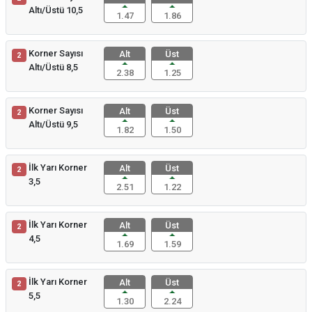
Altı/Üstü 10,5
1.47
1.86
Korner Sayısı
Alt
Üst
2
Altı/Üstü 8,5
2.38
1.25
Korner Sayısı
Alt
Üst
2
Altı/Üstü 9,5
1.82
1.50
İlk Yarı Korner
Alt
Üst
2
3,5
2.51
1.22
İlk Yarı Korner
Alt
Üst
2
4,5
1.69
1.59
İlk Yarı Korner
Alt
Üst
2
5,5
1.30
2.24