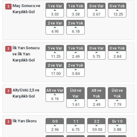
Maç Sonucu ve
1 ve Var
1 ve Yok
0 ve Var
0 ve Yok
2
Karşılıklı Gol
3.03
3.38
3.67
13.25
2 ve Var
2 ve Yok
4.95
6.18
İlk Yarı Sonucu
1 ve Var
1 ve Yok
0 ve Var
0 ve Yok
2
ve İlk Yarı
11.25
2.49
5.75
2.84
Karşılıklı Gol
2 ve Var
2 ve Yok
17.00
3.84
Altı/Üstü 2,5 ve
Alt ve Var
Üst ve
Alt ve
Üst ve
2
Karşılıklı Gol
Var
Yok
Yok
6.16
1.61
2.49
7.79
İlk Yarı Skoru
0:0
1:1
2:2
Ev 1:0
2
2.96
6.75
59.00
3.88