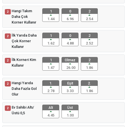
Hangi Takım
1
0
2
2
Daha Çok
1.44
6.96
2.54
Korner Kullanır
İlk Yarıda Daha
1
0
2
2
Çok Korner
1.62
4.88
2.52
Kullanır
İlk Korneri Kim
1
Olmaz
2
2
Kullanır
1.47
26.00
1.86
Hangi Yarıda
1.
Eşit
2.
2
Daha Fazla Gol
2.78
3.33
1.86
Olur
Ev Sahibi Altı/
Alt
Üst
2
Üstü 0,5
4.45
1.00