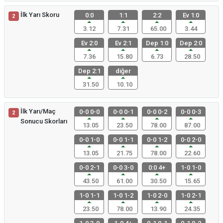
İlk Yarı Skoru
0:0
1:1
2:2
Ev 1:0
2
3.12
7.31
65.00
3.44
Ev 2:0
Ev 2:1
Dep 1:0
Dep 2:0
7.36
15.80
6.73
28.50
Dep 2:1
diğer
31.50
10.10
İlk Yarı/Maç
0-0 0-0
0-0 0-1
0-0 0-2
0-0 0-3
2
Sonucu Skorları
13.05
23.50
78.00
87.00
0-0 1-0
0-0 1-1
0-0 1-2
0-0 2-0
13.05
21.75
78.00
22.60
0-0 2-1
0-0 3-0
0:0 4+
1-0 1-0
43.50
61.00
30.50
15.65
1-0 1-1
1-0 1-2
1-0 2-0
1-0 2-1
23.50
78.00
13.90
24.35