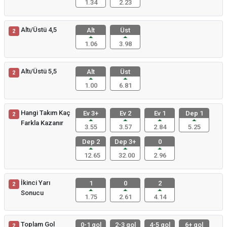
1.34
2.23
Altı/Üstü 4,5
Alt
Üst
2
1.06
3.98
Altı/Üstü 5,5
Alt
Üst
2
1.00
6.81
Hangi Takım Kaç
Ev 3+
Ev 2
Ev 1
Dep 1
2
Farkla Kazanır
3.55
3.57
2.84
5.25
Dep 2
Dep 3+
0
12.65
32.00
2.96
İkinci Yarı
1
0
2
2
Sonucu
1.75
2.61
4.14
Toplam Gol
0-1 gol
2-3 gol
4-5 gol
6+ gol
2