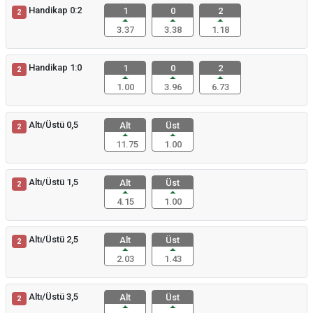
Handikap 0:2
1
0
2
2
3.37
3.38
1.18
Handikap 1:0
1
0
2
2
1.00
3.96
6.73
Altı/Üstü 0,5
Alt
Üst
2
11.75
1.00
Altı/Üstü 1,5
Alt
Üst
2
4.15
1.00
Altı/Üstü 2,5
Alt
Üst
2
2.03
1.43
Altı/Üstü 3,5
Alt
Üst
2