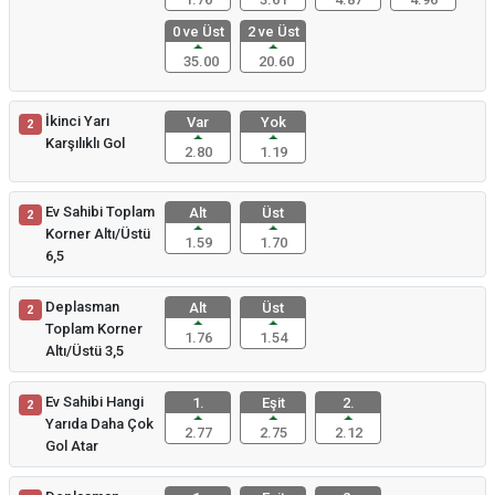
0 ve Üst
2 ve Üst
35.00
20.60
İkinci Yarı
Var
Yok
2
Karşılıklı Gol
2.80
1.19
Ev Sahibi Toplam
Alt
Üst
2
Korner Altı/Üstü
1.59
1.70
6,5
Deplasman
Alt
Üst
2
Toplam Korner
1.76
1.54
Altı/Üstü 3,5
Ev Sahibi Hangi
1.
Eşit
2.
2
Yarıda Daha Çok
2.77
2.75
2.12
Gol Atar