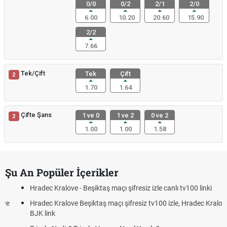
0/0
0/2
2/1
2/0
6.00
10.20
20.60
15.90
2/2
7.66
Tek/Çift
Tek
Çift
2
1.70
1.64
Çifte Şans
1 ve 0
1 ve 2
0 ve 2
2
1.00
1.00
1.58
Şu An Popüler İçerikler
Hradec Kralove - Beşiktaş maçı şifresiz izle canlı tv100 linki
Hradec Kralove Beşiktaş maçı şifresiz tv100 izle, Hradec Kralove
BJK link