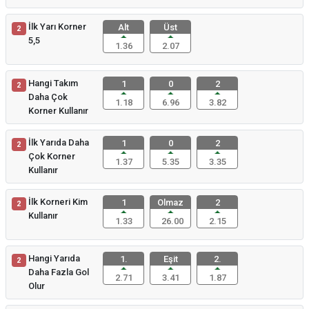
İlk Yarı Korner
Alt
Üst
2
5,5
1.36
2.07
Hangi Takım
1
0
2
2
Daha Çok
1.18
6.96
3.82
Korner Kullanır
İlk Yarıda Daha
1
0
2
2
Çok Korner
1.37
5.35
3.35
Kullanır
İlk Korneri Kim
1
Olmaz
2
2
Kullanır
1.33
26.00
2.15
Hangi Yarıda
1.
Eşit
2.
2
Daha Fazla Gol
2.71
3.41
1.87
Olur