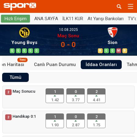
ANA SAYFA
İLK11 KUR
At Yarışı Bankoları
TV'
Hızlı Erişim
10.08.2025
Maç Sonu
Young Boys
Sion
0 - 0
G
G
G
G
G
B
G
G
M
B
Yeni
on Haritası
Canlı Puan Durumu
İddaa Oranları
Tahm
Tümü
Maç Sonucu
1
0
2
2
1.42
3.77
4.41
Handikap 0:1
1
0
2
2
1.93
2.87
1.75