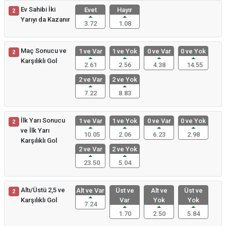
Ev Sahibi İki
Evet
Hayır
2
Yarıyı da Kazanır
3.72
1.08
Maç Sonucu ve
1 ve Var
1 ve Yok
0 ve Var
0 ve Yok
2
Karşılıklı Gol
2.61
2.56
4.38
14.55
2 ve Var
2 ve Yok
7.22
8.83
İlk Yarı Sonucu
1 ve Var
1 ve Yok
0 ve Var
0 ve Yok
2
ve İlk Yarı
10.05
2.06
6.23
2.98
Karşılıklı Gol
2 ve Var
2 ve Yok
23.50
5.04
Altı/Üstü 2,5 ve
Alt ve Var
Üst ve
Alt ve
Üst ve
2
Karşılıklı Gol
Var
Yok
Yok
7.24
1.70
2.50
5.84