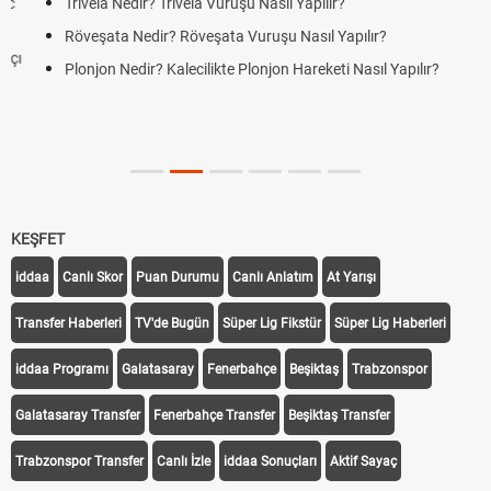
Trivela Nedir? Trivela Vuruşu Nasıl Yapılır?
Röveşata Nedir? Röveşata Vuruşu Nasıl Yapılır?
Plonjon Nedir? Kalecilikte Plonjon Hareketi Nasıl Yapılır?
KEŞFET
iddaa
Canlı Skor
Puan Durumu
Canlı Anlatım
At Yarışı
Transfer Haberleri
TV'de Bugün
Süper Lig Fikstür
Süper Lig Haberleri
iddaa Programı
Galatasaray
Fenerbahçe
Beşiktaş
Trabzonspor
Galatasaray Transfer
Fenerbahçe Transfer
Beşiktaş Transfer
Trabzonspor Transfer
Canlı İzle
iddaa Sonuçları
Aktif Sayaç
Takip Et