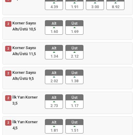
4.39
1.91
3.00
8.92
Korner Sayısı
Alt
Üst
2
Altı/Üstü 10,5
1.60
1.69
Korner Sayısı
Alt
Üst
2
Altı/Üstü 11,5
1.34
2.12
Korner Sayısı
Alt
Üst
2
Altı/Üstü 9,5
2.02
1.38
İlk Yarı Korner
Alt
Üst
2
3,5
2.73
1.17
İlk Yarı Korner
Alt
Üst
2
4,5
1.81
1.51