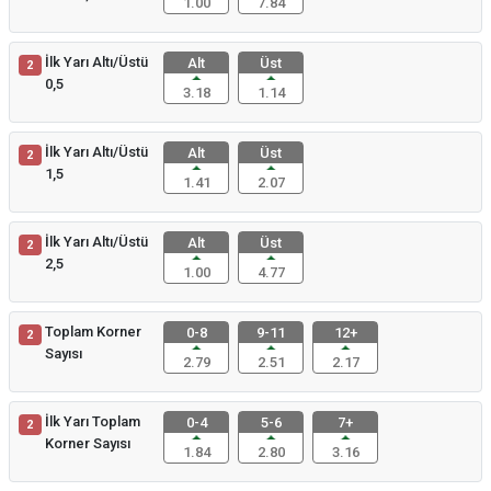
1.00
7.84
İlk Yarı Altı/Üstü
Alt
Üst
2
0,5
3.18
1.14
İlk Yarı Altı/Üstü
Alt
Üst
2
1,5
1.41
2.07
İlk Yarı Altı/Üstü
Alt
Üst
2
2,5
1.00
4.77
Toplam Korner
0-8
9-11
12+
2
Sayısı
2.79
2.51
2.17
İlk Yarı Toplam
0-4
5-6
7+
2
Korner Sayısı
1.84
2.80
3.16