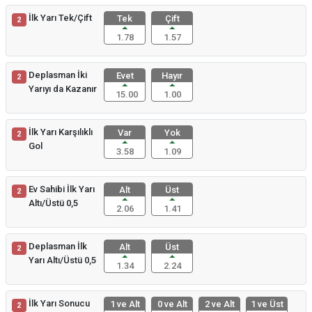
İlk Yarı Tek/Çift
Tek
Çift
2
1.78
1.57
Deplasman İki
Evet
Hayır
2
Yarıyı da Kazanır
15.00
1.00
İlk Yarı Karşılıklı
Var
Yok
2
Gol
3.58
1.09
Ev Sahibi İlk Yarı
Alt
Üst
2
Altı/Üstü 0,5
2.06
1.41
Deplasman İlk
Alt
Üst
2
Yarı Altı/Üstü 0,5
1.34
2.24
İlk Yarı Sonucu
1 ve Alt
0 ve Alt
2 ve Alt
1 ve Üst
2