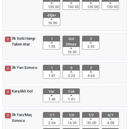
130.00
130.00
130.00
130.00
diğer
16.90
İlk Golü Hangi
1
Gol
2
2
Takım Atar
Olmaz
1.35
2.55
16.05
İlk Yarı Sonucu
1
0
2
2
1.87
2.24
4.64
Karşılıklı Gol
Var
Yok
2
1.49
1.91
İlk Yarı/Maç
1/1
1/0
1/2
0/1
2
Sonucu
2.04
14.35
35.00
4.28