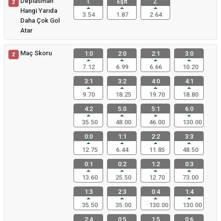
Deplasman
1.
Eşit
2.
2
Hangi Yarıda
3.54
1.87
2.64
Daha Çok Gol
Atar
Maç Skoru
1:0
2:0
2:1
3:0
2
7.12
6.99
6.66
10.20
3:1
3:2
4:0
4:1
9.70
18.25
19.70
18.80
4:2
5:0
5:1
6:0
35.50
48.00
46.00
130.00
0:0
1:1
2:2
3:3
12.75
6.44
11.85
48.50
0:1
0:2
1:2
0:3
13.60
25.50
12.70
73.00
1:3
2:3
0:4
1:4
35.50
35.00
130.00
130.00
2:4
0:5
1:5
0:6