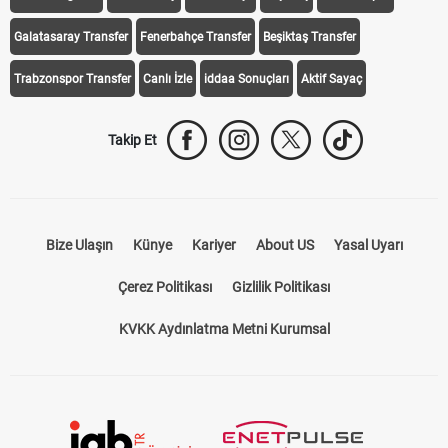
Galatasaray Transfer
Fenerbahçe Transfer
Beşiktaş Transfer
Trabzonspor Transfer
Canlı İzle
iddaa Sonuçları
Aktif Sayaç
Takip Et
Bize Ulaşın
Künye
Kariyer
About US
Yasal Uyarı
Çerez Politikası
Gizlilik Politikası
KVKK Aydınlatma Metni Kurumsal