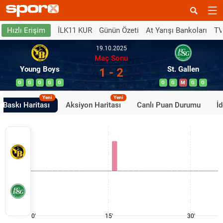
İLK11 KUR
Günün Özeti
At Yarışı Bankoları
TV
Hızlı Erişim
19.10.2025
Maç Sonu
Young Boys
St. Gallen
1 - 2
G
G
G
G
G
G
G
M
G
G
Yeni
Yeni
Baskı Haritası
Aksiyon Haritası
Canlı Puan Durumu
İ
0'
15'
30'