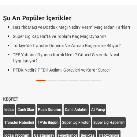
Şu An Popüler İçerikler
Hazırlık Maçı ve Dostluk Maçı Nedir? Resmî Maçlardan Farkları
Süper Lig Kaç Hafta ve Toplam Kaç Maç Oynanır?
Türkiye'de Transfer Dönemi Ne Zaman Başlıyor ve Bitiyor?
TFF Yabancı Oyuncu Kuralı Nedir? Güncel Sezonda Nasıl
Uygulanıyor?
PFDK Nedir? PFDK Açılımı, Görevleri ve Karar Süreci
KEŞFET
iddaa
Canlı Skor
Puan Durumu
Canlı Anlatım
At Yarışı
Transfer Haberleri
TV'de Bugün
Süper Lig Fikstür
Süper Lig Haberleri
iddaa Programı
Galatasaray
Fenerbahçe
Beşiktaş
Trabzonspor