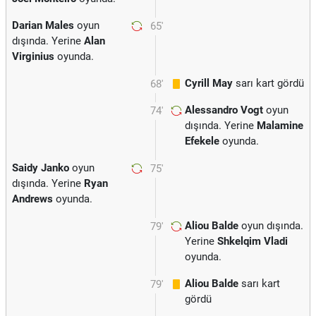
Darian Males
oyun
65'
dışında. Yerine
Alan
Virginius
oyunda.
Cyrill May
sarı kart gördü
68'
Alessandro Vogt
oyun
74'
dışında. Yerine
Malamine
Efekele
oyunda.
Saidy Janko
oyun
75'
dışında. Yerine
Ryan
Andrews
oyunda.
Aliou Balde
oyun dışında.
79'
Yerine
Shkelqim Vladi
oyunda.
Aliou Balde
sarı kart
79'
gördü