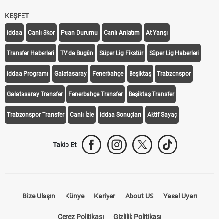
KEŞFET
iddaa
Canlı Skor
Puan Durumu
Canlı Anlatım
At Yarışı
Transfer Haberleri
TV'de Bugün
Süper Lig Fikstür
Süper Lig Haberleri
iddaa Programı
Galatasaray
Fenerbahçe
Beşiktaş
Trabzonspor
Galatasaray Transfer
Fenerbahçe Transfer
Beşiktaş Transfer
Trabzonspor Transfer
Canlı İzle
iddaa Sonuçları
Aktif Sayaç
Takip Et
Bize Ulaşın
Künye
Kariyer
About US
Yasal Uyarı
Çerez Politikası
Gizlilik Politikası