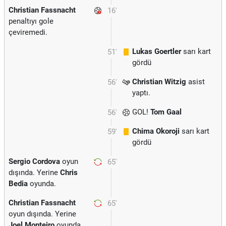
Christian Fassnacht
16'
penaltıyı gole
çeviremedi.
Lukas Goertler
sarı kart
51'
gördü
Christian Witzig
asist
56'
yaptı.
GOL!
Tom Gaal
56'
Chima Okoroji
sarı kart
59'
gördü
Sergio Cordova
oyun
65'
dışında. Yerine
Chris
Bedia
oyunda.
Christian Fassnacht
65'
oyun dışında. Yerine
Joel Monteiro
oyunda.