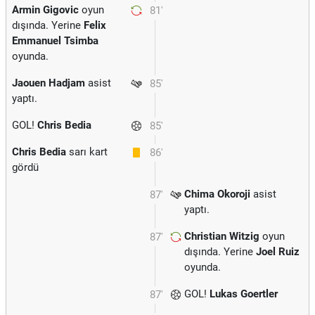
Armin Gigovic
oyun
81'
dışında. Yerine
Felix
Emmanuel Tsimba
oyunda.
Jaouen Hadjam
asist
85'
yaptı.
GOL!
Chris Bedia
85'
Chris Bedia
sarı kart
86'
gördü
Chima Okoroji
asist
87'
yaptı.
Christian Witzig
oyun
87'
dışında. Yerine
Joel Ruiz
oyunda.
GOL!
Lukas Goertler
87'