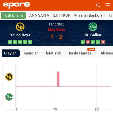
ANA SAYFA
İLK11 KUR
At Yarışı Bankoları
TV
Hızlı Erişim
19.10.2025
Maç Sonu
Young Boys
St. Gallen
1 - 2
G
G
G
G
G
G
M
G
G
M
Yeni
Olaylar
Kadrolar
İstatistik
Baskı Haritası
Aksiyon
0'
15'
30'