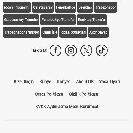
iddaa Programı
Galatasaray
Fenerbahçe
Beşiktaş
Trabzonspor
Galatasaray Transfer
Fenerbahçe Transfer
Beşiktaş Transfer
Trabzonspor Transfer
Canlı İzle
iddaa Sonuçları
Aktif Sayaç
Takip Et
Bize Ulaşın
Künye
Kariyer
About US
Yasal Uyarı
Çerez Politikası
Gizlilik Politikası
KVKK Aydınlatma Metni Kurumsal