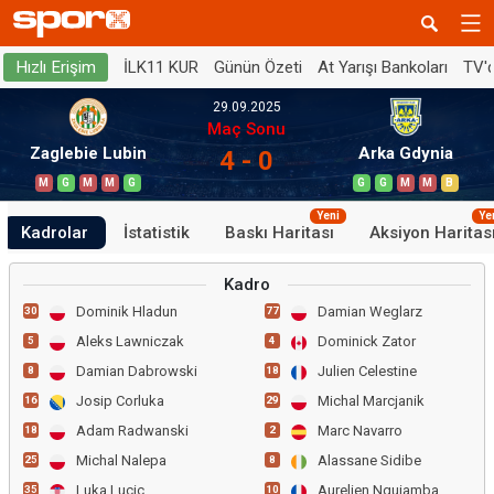
İLK11 KUR
Günün Özeti
At Yarışı Bankoları
TV'
Hızlı Erişim
29.09.2025
Maç Sonu
Zaglebie Lubin
Arka Gdynia
4 - 0
M
G
M
M
G
G
G
M
M
B
Yeni
Ye
Kadrolar
İstatistik
Baskı Haritası
Aksiyon Haritas
Kadro
Dominik Hladun
Damian Weglarz
30
77
Aleks Lawniczak
Dominick Zator
5
4
Damian Dabrowski
Julien Celestine
8
18
Josip Corluka
Michal Marcjanik
16
29
Adam Radwanski
Marc Navarro
18
2
Michal Nalepa
Alassane Sidibe
25
8
Luka Lucic
Aurelien Nguiamba
35
10