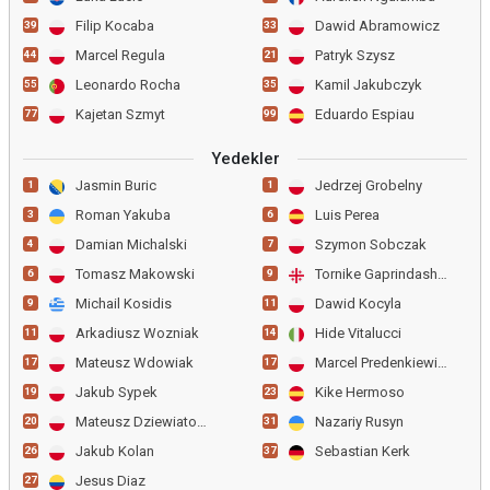
Filip Kocaba
Dawid Abramowicz
39
33
Marcel Regula
Patryk Szysz
44
21
Leonardo Rocha
Kamil Jakubczyk
55
35
Kajetan Szmyt
Eduardo Espiau
77
99
Yedekler
Jasmin Buric
Jedrzej Grobelny
1
1
Roman Yakuba
Luis Perea
3
6
Damian Michalski
Szymon Sobczak
4
7
Tomasz Makowski
Tornike Gaprindashvili
6
9
Michail Kosidis
Dawid Kocyla
9
11
Arkadiusz Wozniak
Hide Vitalucci
11
14
Mateusz Wdowiak
Marcel Predenkiewicz
17
17
Jakub Sypek
Kike Hermoso
19
23
Mateusz Dziewiatowski
Nazariy Rusyn
20
31
Jakub Kolan
Sebastian Kerk
26
37
Jesus Diaz
27