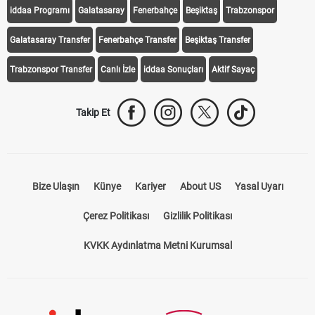
iddaa Programı
Galatasaray
Fenerbahçe
Beşiktaş
Trabzonspor
Galatasaray Transfer
Fenerbahçe Transfer
Beşiktaş Transfer
Trabzonspor Transfer
Canlı İzle
iddaa Sonuçları
Aktif Sayaç
Takip Et
Bize Ulaşın
Künye
Kariyer
About US
Yasal Uyarı
Çerez Politikası
Gizlilik Politikası
KVKK Aydınlatma Metni Kurumsal