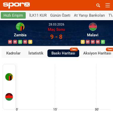
İLK11 KUR
Günün Özeti
At Yarışı Bankoları
TV
Hızlı Erişim
28.03.2026
Maç Sonu
Zambia
Malavi
9 - 8
M
M
G
M
B
B
M
M
M
G
Yeni
Yeni
Kadrolar
İstatistik
Baskı Haritası
Aksiyon Haritası
0'
15'
30'