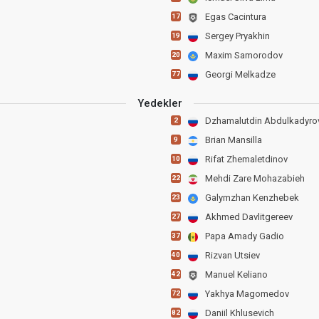
Egas Cacintura
17
Sergey Pryakhin
19
Maxim Samorodov
20
Georgi Melkadze
77
Yedekler
Dzhamalutdin Abdulkadyro
2
Brian Mansilla
9
Rifat Zhemaletdinov
10
Mehdi Zare Mohazabieh
22
Galymzhan Kenzhebek
23
Akhmed Davlitgereev
27
Papa Amady Gadio
37
Rizvan Utsiev
40
Manuel Keliano
42
Yakhya Magomedov
72
Daniil Khlusevich
82