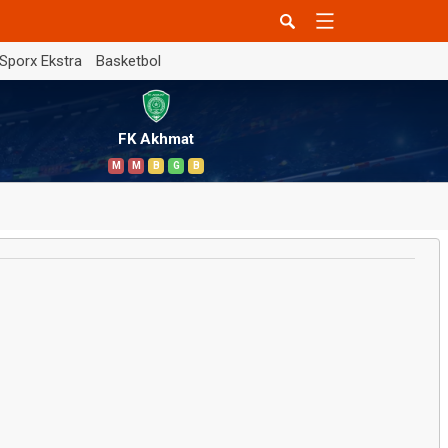
Sporx Ekstra
Basketbol
FK Akhmat
M
M
B
G
B