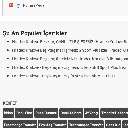
Roman Vega
66
Şu An Popüler İçerikler
Hradec Kralove Beşiktaş CANLI İZLE ŞİFRESİZ (Hradec Kralove B
Hradec Kralove Beşiktaş maçı şifresiz S Sport Plus izle, Hradec Kr
Hradec Kralove Beşiktaş ücretsiz izle, Hradec Kralove BJK maçı canl
Hradec Kralove - Beşiktaş maçı şifresiz izle canlı S Sport Plus linki
Hradec Kralove - Beşiktaş maçı şifresiz izle canlı tv100 linki
KEŞFET
iddaa
Canlı Skor
Puan Durumu
Canlı Anlatım
At Yarışı
Transfer Haberler
Fenerbahçe Transfer
Beşiktaş Transfer
Trabzonspor Transfer
Canlı İzle
id