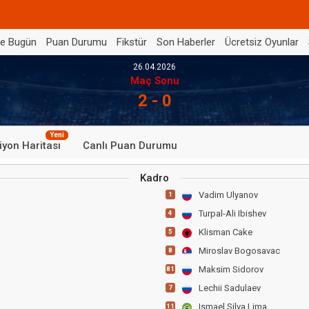
de Bugün
Puan Durumu
Fikstür
Son Haberler
Ücretsiz Oyunlar
26.04.2026
Maç Sonu
2 - 0
Yeni
iyon Haritası
Canlı Puan Durumu
Kadro
Vadim Ulyanov
1
Turpal-Ali Ibishev
4
Klisman Cake
5
Miroslav Bogosavac
8
Maksim Sidorov
81
Lechii Sadulaev
7
Ismael Silva Lima
11