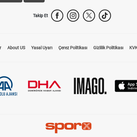
Takip Et
r
About US
Yasal Uyarı
Çerez Politikası
Gizlilik Politikası
KVK