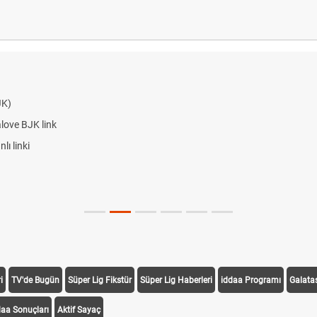
JK)
alove BJK link
ı linki
i
TV'de Bugün
Süper Lig Fikstür
Süper Lig Haberleri
iddaa Programı
Galata
daa Sonuçları
Aktif Sayaç