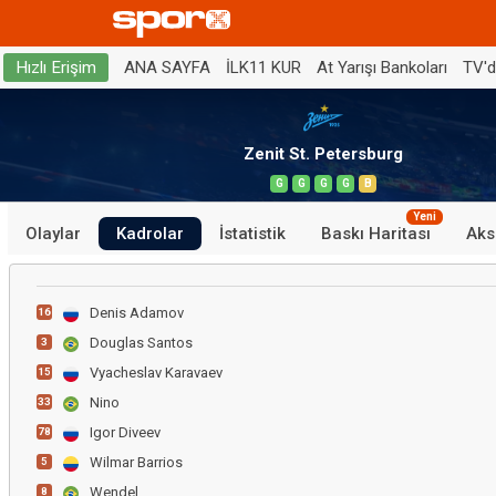
ANA SAYFA
İLK11 KUR
At Yarışı Bankoları
TV'
Hızlı Erişim
Zenit St. Petersburg
G
G
G
G
B
Yeni
Olaylar
Kadrolar
İstatistik
Baskı Haritası
Aks
Denis Adamov
16
Douglas Santos
3
Vyacheslav Karavaev
15
Nino
33
Igor Diveev
78
Wilmar Barrios
5
Wendel
8