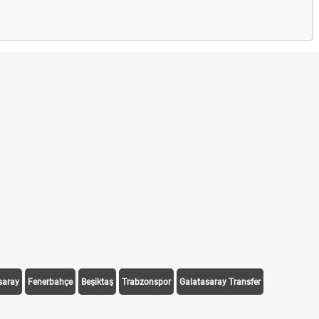
saray
Fenerbahçe
Beşiktaş
Trabzonspor
Galatasaray Transfer