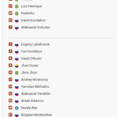
Luiz Henrique
11
Pedrinho
20
Daniil Kondakov
61
Aleksandr Sobolev
7
Evgeny Latishonok
1
Yuri Gorshkov
4
Vanja Drkusic
6
Jhon Duran
9
Jhon Jhon
14
Andrey Mostovoy
17
Yaroslav Mikhailov
18
Aleksandr Yerokhin
21
Arsen Adamov
23
Nuraly Alip
28
Bogdan Moskvichev
57