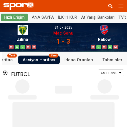
ANA SAYFA
İLK11 KUR
At Yarışı Bankoları
TV'
Hızlı Erişim
31.07.2025
Maç Sonu
Zilina
Rakow
1 - 3
M
G
G
M
M
M
G
M
G
M
Yeni
Yeni
aritası
Aksiyon Haritası
İddaa Oranları
Tahminler
FUTBOL
GMT +00:00