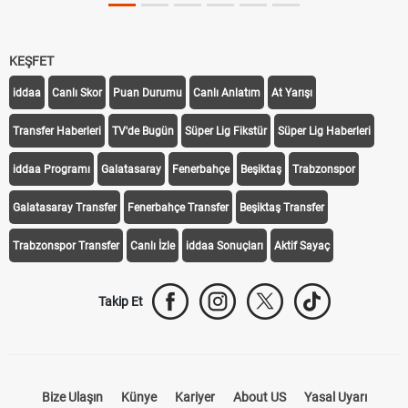
KEŞFET
iddaa
Canlı Skor
Puan Durumu
Canlı Anlatım
At Yarışı
Transfer Haberleri
TV'de Bugün
Süper Lig Fikstür
Süper Lig Haberleri
iddaa Programı
Galatasaray
Fenerbahçe
Beşiktaş
Trabzonspor
Galatasaray Transfer
Fenerbahçe Transfer
Beşiktaş Transfer
Trabzonspor Transfer
Canlı İzle
iddaa Sonuçları
Aktif Sayaç
Takip Et
Bize Ulaşın
Künye
Kariyer
About US
Yasal Uyarı