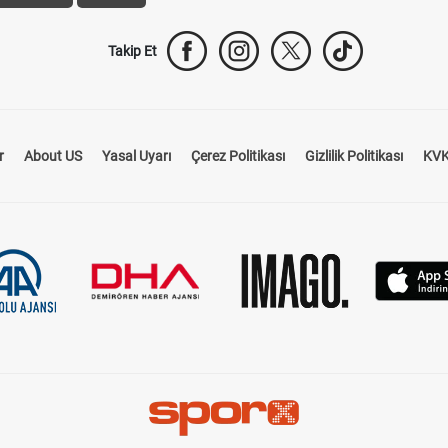
Takip Et
r
About US
Yasal Uyarı
Çerez Politikası
Gizlilik Politikası
KVK