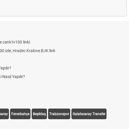
saray
Fenerbahçe
Beşiktaş
Trabzonspor
Galatasaray Transfer