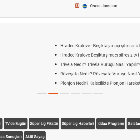
Oscar Jansson
32
JK link
i
TV'de Bugün
Süper Lig Fikstür
Süper Lig Haberleri
iddaa Programı
Galata
daa Sonuçları
Aktif Sayaç