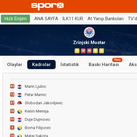
ANA SAYFA
İLK11 KUR
At Yarışı Bankoları
TV'
Hızlı Erişim
Zrinjski Mostar
B
M
M
B
B
Yeni
Olaylar
Kadrolar
İstatistik
Baskı Haritası
Aks
Marin Ljubic
40
Petar Mamic
12
Slobodan Jakovljevic
27
Kerim Memija
50
Duje Dujmovic
55
Borna Filipovic
3
Matej Sakota
14