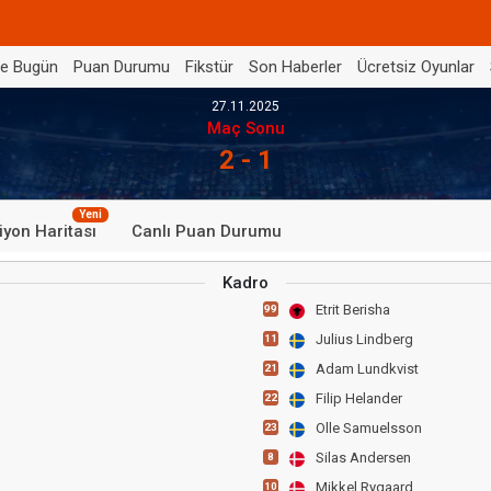
de Bugün
Puan Durumu
Fikstür
Son Haberler
Ücretsiz Oyunlar
27.11.2025
Maç Sonu
2 - 1
Yeni
iyon Haritası
Canlı Puan Durumu
Kadro
Etrit Berisha
99
Julius Lindberg
11
Adam Lundkvist
21
Filip Helander
22
Olle Samuelsson
23
Silas Andersen
8
Mikkel Rygaard
10