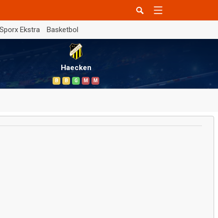
Sporx Ekstra
Basketbol
Haecken
B
B
G
M
M