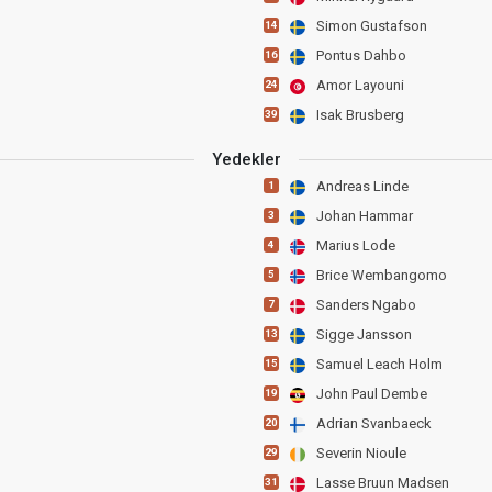
Simon Gustafson
14
Pontus Dahbo
16
Amor Layouni
24
Isak Brusberg
39
Yedekler
Andreas Linde
1
Johan Hammar
3
Marius Lode
4
Brice Wembangomo
5
Sanders Ngabo
7
Sigge Jansson
13
Samuel Leach Holm
15
John Paul Dembe
19
Adrian Svanbaeck
20
Severin Nioule
29
Lasse Bruun Madsen
31