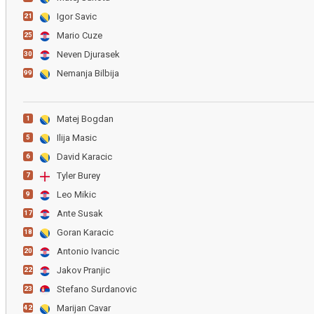
Igor Savic
21
Mario Cuze
25
Neven Djurasek
30
Nemanja Bilbija
99
Matej Bogdan
1
Ilija Masic
5
David Karacic
6
Tyler Burey
7
Leo Mikic
9
Ante Susak
17
Goran Karacic
18
Antonio Ivancic
20
Jakov Pranjic
22
Stefano Surdanovic
23
Marijan Cavar
42