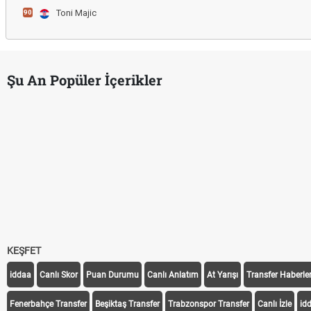
Toni Majic
90
Şu An Popüler İçerikler
Hradec Kralove - Beşiktaş maçı şifresiz izle canlı tv100 linki
Hradec Kralove Beşiktaş maçı şifresiz tv100 izle, Hradec Kralove B
Trivela Nedir? Trivela Vuruşu Nasıl Yapılır?
Röveşata Nedir? Röveşata Vuruşu Nasıl Yapılır?
Plonjon Nedir? Kalecilikte Plonjon Hareketi Nasıl Yapılır?
KEŞFET
iddaa
Canlı Skor
Puan Durumu
Canlı Anlatım
At Yarışı
Transfer Haberler
Fenerbahçe Transfer
Beşiktaş Transfer
Trabzonspor Transfer
Canlı İzle
id