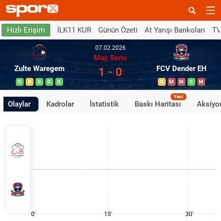
İLK11 KUR
Günün Özeti
At Yarışı Bankoları
TV
Hızlı Erişim
07.02.2026
Maç Sonu
Zulte Waregem
FCV Dender EH
1 - 0
G
B
G
G
G
B
M
M
G
M
Yeni
Olaylar
Kadrolar
İstatistik
Baskı Haritası
Aksiyon
0'
15'
30'