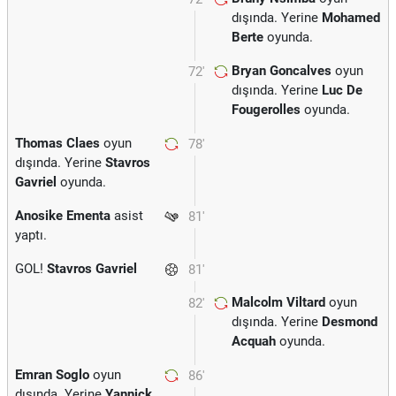
dışında. Yerine
Mohamed
Berte
oyunda.
Bryan Goncalves
oyun
72'
dışında. Yerine
Luc De
Fougerolles
oyunda.
Thomas Claes
oyun
78'
dışında. Yerine
Stavros
Gavriel
oyunda.
Anosike Ementa
asist
81'
yaptı.
GOL!
Stavros Gavriel
81'
Malcolm Viltard
oyun
82'
dışında. Yerine
Desmond
Acquah
oyunda.
Emran Soglo
oyun
86'
dışında. Yerine
Yannick