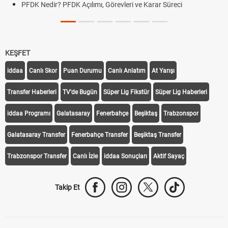
PFDK Nedir? PFDK Açılımı, Görevleri ve Karar Süreci
KEŞFET
iddaa
Canlı Skor
Puan Durumu
Canlı Anlatım
At Yarışı
Transfer Haberleri
TV'de Bugün
Süper Lig Fikstür
Süper Lig Haberleri
iddaa Programı
Galatasaray
Fenerbahçe
Beşiktaş
Trabzonspor
Galatasaray Transfer
Fenerbahçe Transfer
Beşiktaş Transfer
Trabzonspor Transfer
Canlı İzle
iddaa Sonuçları
Aktif Sayaç
Takip Et