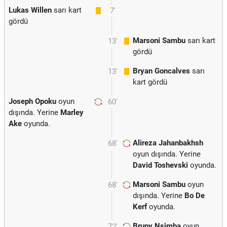
Lukas Willen
sarı kart
7'
gördü
Marsoni Sambu
sarı kart
13'
gördü
Bryan Goncalves
sarı
13'
kart gördü
Joseph Opoku
oyun
60'
dışında. Yerine
Marley
Ake
oyunda.
Alireza Jahanbakhsh
68'
oyun dışında. Yerine
David Toshevski
oyunda.
Marsoni Sambu
oyun
68'
dışında. Yerine
Bo De
Kerf
oyunda.
Bruny Nsimba
oyun
72'