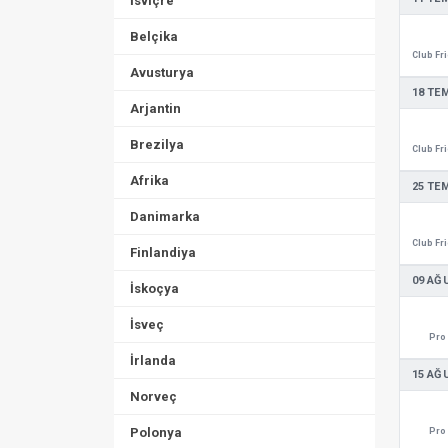
İsviçre
Belçika
Avusturya
18 TE
Arjantin
Brezilya
Afrika
25 TE
Danimarka
Finlandiya
09 AĞ
İskoçya
İsveç
Pro 
İrlanda
15 AĞ
Norveç
Polonya
Pro 