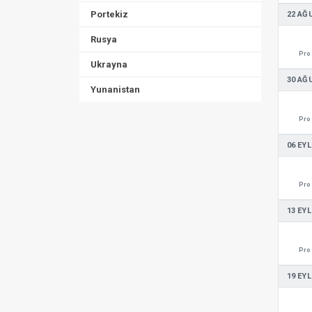
Portekiz
22 AĞ
Rusya
Pro 
Ukrayna
30 AĞ
Yunanistan
Pro 
06 EYL
Pro 
13 EYL
Pro 
19 EYL