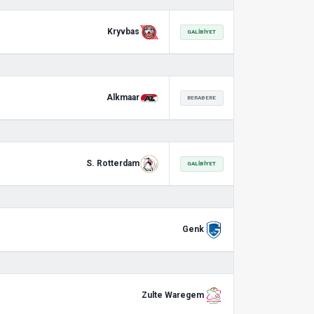
Kryvbas
GALIBIYET
Alkmaar
BERABERE
S. Rotterdam
GALIBIYET
Genk
Zulte Waregem