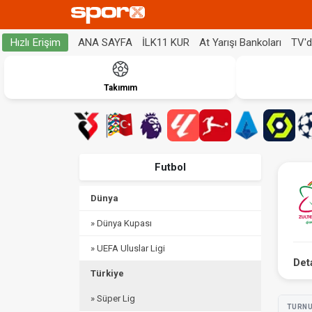
ANA SAYFA
İLK11 KUR
At Yarışı Bankoları
TV'
Hızlı Erişim
Takımım
Futbol
Dünya
» Dünya Kupası
» UEFA Uluslar Ligi
Det
Türkiye
» Süper Lig
TURN