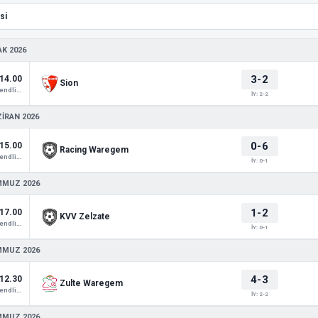
AK 2026
3-2
14.00
Sion
Club Friendlies 1
İY: 2-2
ZIRAN 2026
0-6
15.00
Racing Waregem
Club Friendlies 1
İY: 0-1
MMUZ 2026
1-2
17.00
KVV Zelzate
Club Friendlies 1
İY: 0-1
MMUZ 2026
4-3
12.30
Zulte Waregem
Club Friendlies 1
İY: 2-2
MMUZ 2026