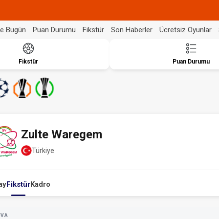
de Bugün
Puan Durumu
Fikstür
Son Haberler
Ücretsiz Oyunlar
Fikstür
Puan Durumu
Zulte Waregem
Türkiye
ay
Fikstür
Kadro
UVA