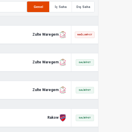
Genel
İç Saha
Dış Saha
Zulte Waregem
MAĞLUBIYET
Zulte Waregem
GALIBIYET
Zulte Waregem
GALIBIYET
Rakow
GALIBIYET