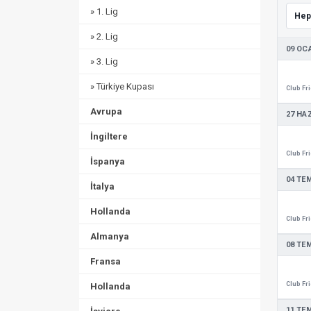
» 1. Lig
» 2. Lig
09 OC
» 3. Lig
» Türkiye Kupası
Avrupa
27 HA
İngiltere
İspanya
04 TE
İtalya
Hollanda
Almanya
08 TE
Fransa
Hollanda
11 TE