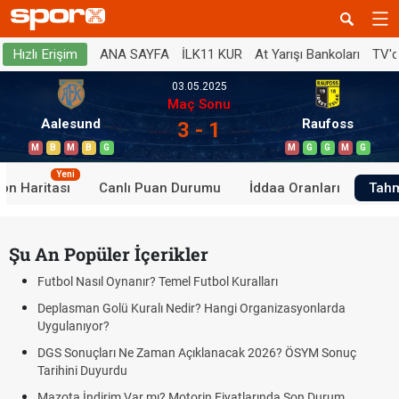
ANA SAYFA
İLK11 KUR
At Yarışı Bankoları
TV'
Hızlı Erişim
03.05.2025
Maç Sonu
Aalesund
Raufoss
3 - 1
M
B
M
B
G
M
G
G
M
G
Yeni
on Haritası
Canlı Puan Durumu
İddaa Oranları
Tahm
Şu An Popüler İçerikler
Futbol Nasıl Oynanır? Temel Futbol Kuralları
Deplasman Golü Kuralı Nedir? Hangi Organizasyonlarda
Uygulanıyor?
DGS Sonuçları Ne Zaman Açıklanacak 2026? ÖSYM Sonuç
Tarihini Duyurdu
Mazota İndirim Var mı? Motorin Fiyatlarında Son Durum