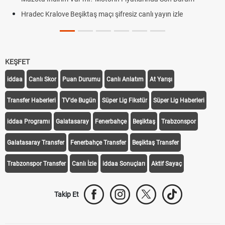
Hradec Kralove Beşiktaş maçı şifresiz canlı yayın izle
KEŞFET
iddaa
Canlı Skor
Puan Durumu
Canlı Anlatım
At Yarışı
Transfer Haberleri
TV'de Bugün
Süper Lig Fikstür
Süper Lig Haberleri
iddaa Programı
Galatasaray
Fenerbahçe
Beşiktaş
Trabzonspor
Galatasaray Transfer
Fenerbahçe Transfer
Beşiktaş Transfer
Trabzonspor Transfer
Canlı İzle
iddaa Sonuçları
Aktif Sayaç
Takip Et