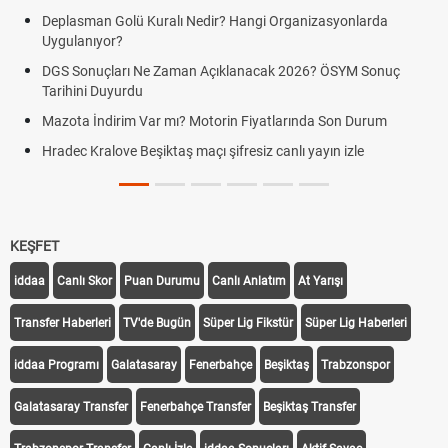
Deplasman Golü Kuralı Nedir? Hangi Organizasyonlarda
Uygulanıyor?
DGS Sonuçları Ne Zaman Açıklanacak 2026? ÖSYM Sonuç
Tarihini Duyurdu
Mazota İndirim Var mı? Motorin Fiyatlarında Son Durum
Hradec Kralove Beşiktaş maçı şifresiz canlı yayın izle
KEŞFET
iddaa
Canlı Skor
Puan Durumu
Canlı Anlatım
At Yarışı
Transfer Haberleri
TV'de Bugün
Süper Lig Fikstür
Süper Lig Haberleri
iddaa Programı
Galatasaray
Fenerbahçe
Beşiktaş
Trabzonspor
Galatasaray Transfer
Fenerbahçe Transfer
Beşiktaş Transfer