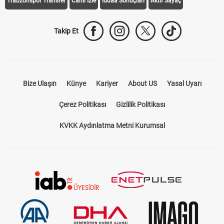
Trabzonspor Transfer
Canlı İzle
iddaa Sonuçları
Aktif Sayaç
Takip Et
Bize Ulaşın
Künye
Kariyer
About US
Yasal Uyarı
Çerez Politikası
Gizlilik Politikası
KVKK Aydınlatma Metni Kurumsal