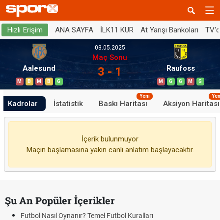
ANA SAYFA
İLK11 KUR
At Yarışı Bankoları
TV'
Hızlı Erişim
03.05.2025
Maç Sonu
Aalesund
Raufoss
3 - 1
M
B
M
B
G
M
G
G
M
G
Yeni
Yen
Kadrolar
İstatistik
Baskı Haritası
Aksiyon Haritası
İçerik bulunmuyor
Maçın başlamasına yakın canlı anlatım başlayacaktır.
Şu An Popüler İçerikler
Futbol Nasıl Oynanır? Temel Futbol Kuralları