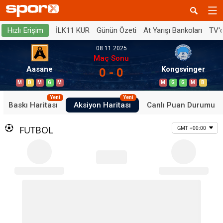
İLK11 KUR
Günün Özeti
At Yarışı Bankoları
TV'
Hızlı Erişim
08.11.2025
Maç Sonu
Aasane
Kongsvinger
0 - 0
M
B
M
G
M
M
G
G
M
B
Yeni
Yeni
Baskı Haritası
Aksiyon Haritası
Canlı Puan Durumu
FUTBOL
GMT +00:00