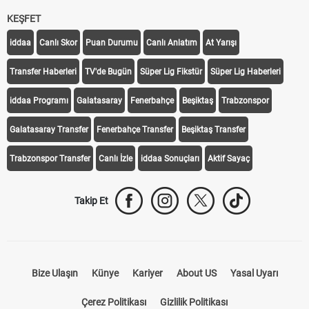
KEŞFET
iddaa
Canlı Skor
Puan Durumu
Canlı Anlatım
At Yarışı
Transfer Haberleri
TV'de Bugün
Süper Lig Fikstür
Süper Lig Haberleri
iddaa Programı
Galatasaray
Fenerbahçe
Beşiktaş
Trabzonspor
Galatasaray Transfer
Fenerbahçe Transfer
Beşiktaş Transfer
Trabzonspor Transfer
Canlı İzle
iddaa Sonuçları
Aktif Sayaç
Takip Et
Bize Ulaşın
Künye
Kariyer
About US
Yasal Uyarı
Çerez Politikası
Gizlilik Politikası