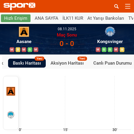
ANA SAYFA
İLK11 KUR
At Yarışı Bankoları
TV
Hızlı Erişim
08.11.2025
Maç Sonu
Aasane
Kongsvinger
0 - 0
M
B
M
G
M
M
G
G
M
B
Yeni
Yeni
ik
Baskı Haritası
Aksiyon Haritası
Canlı Puan Durumu
0'
15'
30'