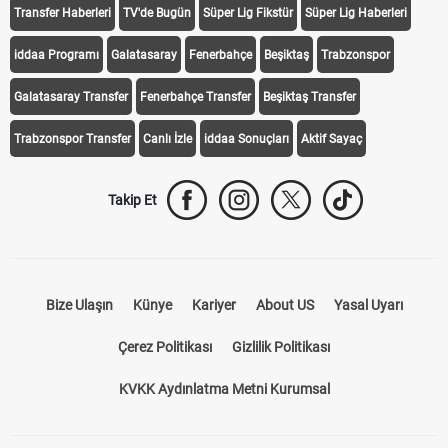
Transfer Haberleri
TV'de Bugün
Süper Lig Fikstür
Süper Lig Haberleri
iddaa Programı
Galatasaray
Fenerbahçe
Beşiktaş
Trabzonspor
Galatasaray Transfer
Fenerbahçe Transfer
Beşiktaş Transfer
Trabzonspor Transfer
Canlı İzle
iddaa Sonuçları
Aktif Sayaç
Takip Et
Bize Ulaşın
Künye
Kariyer
About US
Yasal Uyarı
Çerez Politikası
Gizlilik Politikası
KVKK Aydınlatma Metni Kurumsal