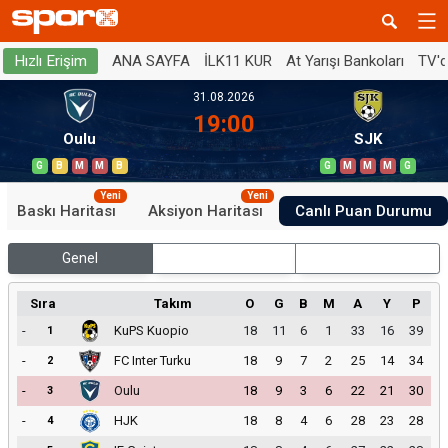
ANA SAYFA
İLK11 KUR
At Yarışı Bankoları
TV'
Hızlı Erişim
31.08.2026
19:00
Oulu
SJK
G
B
M
M
B
G
M
M
M
G
Yeni
Yeni
Baskı Haritası
Aksiyon Haritası
Canlı Puan Durumu
Genel
İç Saha
Dış Saha
Sıra
Takım
O
G
B
M
A
Y
P
-
KuPS Kuopio
18
11
6
1
33
16
39
1
-
FC Inter Turku
18
9
7
2
25
14
34
2
-
Oulu
18
9
3
6
22
21
30
3
-
HJK
18
8
4
6
28
23
28
4