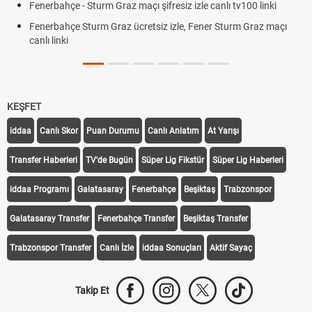
Fenerbahçe - Sturm Graz maçı şifresiz izle canlı tv100 linki
Fenerbahçe Sturm Graz ücretsiz izle, Fener Sturm Graz maçı
canlı linki
KEŞFET
iddaa
Canlı Skor
Puan Durumu
Canlı Anlatım
At Yarışı
Transfer Haberleri
TV'de Bugün
Süper Lig Fikstür
Süper Lig Haberleri
iddaa Programı
Galatasaray
Fenerbahçe
Beşiktaş
Trabzonspor
Galatasaray Transfer
Fenerbahçe Transfer
Beşiktaş Transfer
Trabzonspor Transfer
Canlı İzle
iddaa Sonuçları
Aktif Sayaç
Takip Et