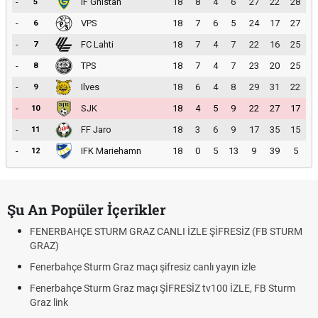
-
IF Gnistan
18
8
4
6
27
22
28
5
-
VPS
18
7
6
5
24
17
27
6
-
FC Lahti
18
7
4
7
22
16
25
7
-
TPS
18
7
4
7
23
20
25
8
-
Ilves
18
6
4
8
29
31
22
9
-
SJK
18
4
5
9
22
27
17
10
-
FF Jaro
18
3
6
9
17
35
15
11
-
IFK Mariehamn
18
0
5
13
9
39
5
12
Şu An Popüler İçerikler
FENERBAHÇE STURM GRAZ CANLI İZLE ŞİFRESİZ (FB STURM
GRAZ)
Fenerbahçe Sturm Graz maçı şifresiz canlı yayın izle
Fenerbahçe Sturm Graz maçı ŞİFRESİZ tv100 İZLE, FB Sturm
Graz link