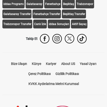
iddaa Programı
Galatasaray
Fenerbahçe
Beşiktaş
Trabzonspor
Galatasaray Transfer
Fenerbahçe Transfer
Beşiktaş Transfer
Trabzonspor Transfer
Canlı İzle
iddaa Sonuçları
Aktif Sayaç
Takip Et
Bize Ulaşın
Künye
Kariyer
About US
Yasal Uyarı
Çerez Politikası
Gizlilik Politikası
KVKK Aydınlatma Metni Kurumsal