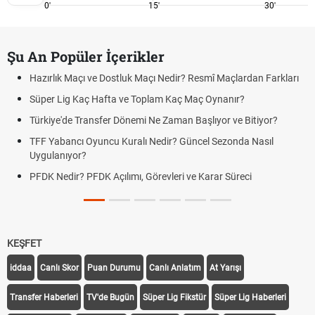
0'
15'
30'
Şu An Popüler İçerikler
Hazırlık Maçı ve Dostluk Maçı Nedir? Resmî Maçlardan Farkları
Süper Lig Kaç Hafta ve Toplam Kaç Maç Oynanır?
Türkiye'de Transfer Dönemi Ne Zaman Başlıyor ve Bitiyor?
TFF Yabancı Oyuncu Kuralı Nedir? Güncel Sezonda Nasıl
Uygulanıyor?
PFDK Nedir? PFDK Açılımı, Görevleri ve Karar Süreci
KEŞFET
iddaa
Canlı Skor
Puan Durumu
Canlı Anlatım
At Yarışı
Transfer Haberleri
TV'de Bugün
Süper Lig Fikstür
Süper Lig Haberleri