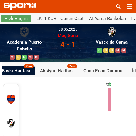
İLK11 KUR
Günün Özeti
At Yarışı Bankoları
TV
Hızlı Erişim
08.05.2025
Maç Sonu
Academia Puerto
Vasco da Gama
4 - 1
Cabello
G
B
B
M
M
M
B
G
M
M
Yeni
Yeni
Baskı Haritası
Aksiyon Haritası
Canlı Puan Durumu
İ