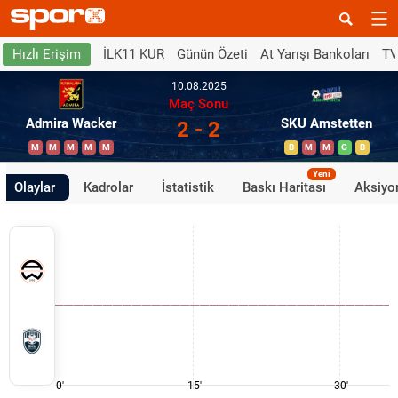
İLK11 KUR
Günün Özeti
At Yarışı Bankoları
TV
Hızlı Erişim
10.08.2025
Maç Sonu
Admira Wacker
SKU Amstetten
2 - 2
M
M
M
M
M
B
M
M
G
B
Yeni
Olaylar
Kadrolar
İstatistik
Baskı Haritası
Aksiyon
0'
15'
30'