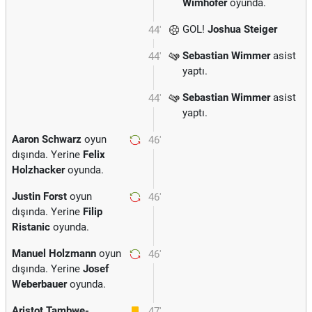
Wimhofer
oyunda.
GOL!
Joshua Steiger
44'
Sebastian Wimmer
asist
44'
yaptı.
Sebastian Wimmer
asist
44'
yaptı.
Aaron Schwarz
oyun
46'
dışında. Yerine
Felix
Holzhacker
oyunda.
Justin Forst
oyun
46'
dışında. Yerine
Filip
Ristanic
oyunda.
Manuel Holzmann
oyun
46'
dışında. Yerine
Josef
Weberbauer
oyunda.
Aristot Tambwe-
47'