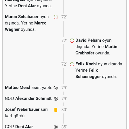
Yerine
Deni Alar
oyunda.
Marco Schabauer
oyun
72'
dışında. Yerine
Marco
Wagner
oyunda.
David Peham
oyun
72'
dışında. Yerine
Martin
Grubhofer
oyunda.
Felix Kochl
oyun dışında.
72'
Yerine
Felix
Schoenegger
oyunda.
Matteo Meisl
asist yaptı.
79'
GOL!
Alexander Schmidt
79'
Josef Weberbauer
sarı
80'
kart gördü
GOL!
Deni Alar
85'