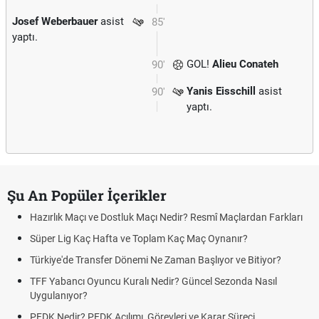
Josef Weberbauer
asist
85'
yaptı.
GOL!
Alieu Conateh
90'
Yanis Eisschill
asist
90'
yaptı.
Şu An Popüler İçerikler
Hazırlık Maçı ve Dostluk Maçı Nedir? Resmî Maçlardan Farkları
Süper Lig Kaç Hafta ve Toplam Kaç Maç Oynanır?
Türkiye'de Transfer Dönemi Ne Zaman Başlıyor ve Bitiyor?
TFF Yabancı Oyuncu Kuralı Nedir? Güncel Sezonda Nasıl
Uygulanıyor?
PFDK Nedir? PFDK Açılımı, Görevleri ve Karar Süreci