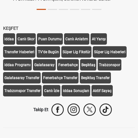
KEŞFET
iddaa
Canlı Skor
Puan Durumu
Canlı Anlatım
At Yarışı
Transfer Haberleri
TV'de Bugün
Süper Lig Fikstür
Süper Lig Haberleri
iddaa Programı
Galatasaray
Fenerbahçe
Beşiktaş
Trabzonspor
Galatasaray Transfer
Fenerbahçe Transfer
Beşiktaş Transfer
Trabzonspor Transfer
Canlı İzle
iddaa Sonuçları
Aktif Sayaç
Takip Et