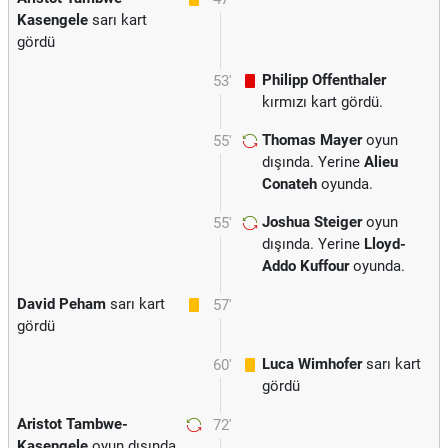
Kasengele
sarı kart
gördü
Philipp Offenthaler
53'
kırmızı kart gördü.
Thomas Mayer
oyun
55'
dışında. Yerine
Alieu
Conateh
oyunda.
Joshua Steiger
oyun
55'
dışında. Yerine
Lloyd-
Addo Kuffour
oyunda.
David Peham
sarı kart
57'
gördü
Luca Wimhofer
sarı kart
60'
gördü
Aristot Tambwe-
72'
Kasengele
oyun dışında.