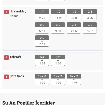
İlk Yarı/Maç
1/1
1/0
1/2
0/1
3
Sonucu
2.26
14.25
35.00
4.25
0/0
0/2
2/1
2/0
5.19
9.00
22.60
15.70
2/2
7.12
Tek/Çift
Tek
Çift
3
1.65
1.60
Çifte Şans
1 ve 0
1 ve 2
0 ve 2
3
1.00
1.00
1.49
Şu An Popüler İçerikler