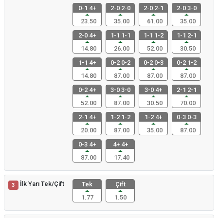
0-1 4+
2-0 2-0
2-0 2-1
2-0 3-0
23.50
35.00
61.00
35.00
2-0 4+
1-1 1-1
1-1 1-2
1-1 2-1
14.80
26.00
52.00
30.50
1-1 4+
0-2 0-2
0-2 0-3
0-2 1-2
14.80
87.00
87.00
87.00
0-2 4+
3-0 3-0
3-0 4+
2-1 2-1
52.00
87.00
30.50
70.00
2-1 4+
1-2 1-2
1-2 4+
0-3 0-3
20.00
87.00
35.00
87.00
0-3 4+
4+ 4+
87.00
17.40
İlk Yarı Tek/Çift
Tek
Çift
3
1.77
1.50