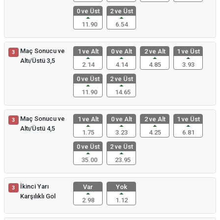
0 ve Üst
2 ve Üst
11.90
6.54
Maç Sonucu ve
1 ve Alt
0 ve Alt
2 ve Alt
1 ve Üst
3
Altı/Üstü 3,5
2.14
4.14
4.85
3.93
0 ve Üst
2 ve Üst
11.90
14.65
Maç Sonucu ve
1 ve Alt
0 ve Alt
2 ve Alt
1 ve Üst
3
Altı/Üstü 4,5
1.75
3.23
4.25
6.81
0 ve Üst
2 ve Üst
35.00
23.95
İkinci Yarı
Var
Yok
3
Karşılıklı Gol
2.98
1.12