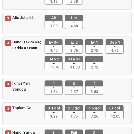
1.19
2.58
Altı/Üstü 4,5
Alt
Üst
3
1.00
4.68
Hangi Takım Kaç
Ev 3+
Ev 2
Ev 1
Dep 1
3
Farkla Kazanır
4.40
3.76
2.75
4.76
Dep 2
Dep 3+
0
11.70
31.00
2.72
İkinci Yarı
1
0
2
3
Sonucu
1.84
2.37
3.83
Toplam Gol
0-1 gol
2-3 gol
4-5 gol
6+ gol
3
3.29
1.75
3.26
12.05
Hangi Yarıda
1.
Eşit
2.
3