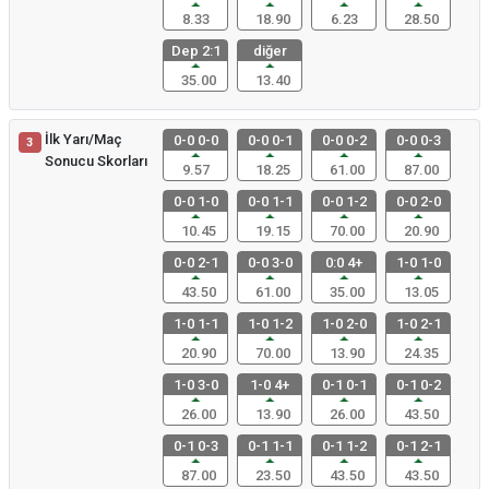
8.33
18.90
6.23
28.50
Dep 2:1
diğer
35.00
13.40
İlk Yarı/Maç
0-0 0-0
0-0 0-1
0-0 0-2
0-0 0-3
3
Sonucu Skorları
9.57
18.25
61.00
87.00
0-0 1-0
0-0 1-1
0-0 1-2
0-0 2-0
10.45
19.15
70.00
20.90
0-0 2-1
0-0 3-0
0:0 4+
1-0 1-0
43.50
61.00
35.00
13.05
1-0 1-1
1-0 1-2
1-0 2-0
1-0 2-1
20.90
70.00
13.90
24.35
1-0 3-0
1-0 4+
0-1 0-1
0-1 0-2
26.00
13.90
26.00
43.50
0-1 0-3
0-1 1-1
0-1 1-2
0-1 2-1
87.00
23.50
43.50
43.50