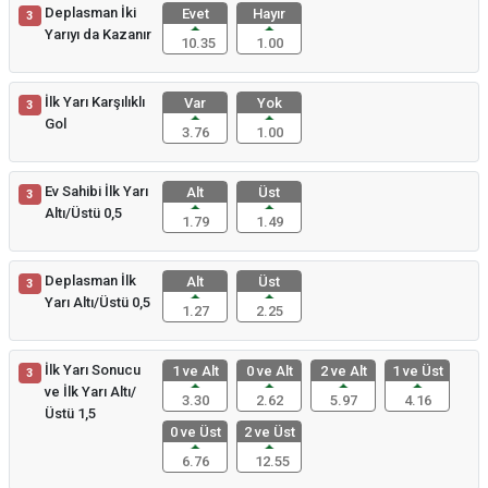
Deplasman İki
Evet
Hayır
3
Yarıyı da Kazanır
10.35
1.00
İlk Yarı Karşılıklı
Var
Yok
3
Gol
3.76
1.00
Ev Sahibi İlk Yarı
Alt
Üst
3
Altı/Üstü 0,5
1.79
1.49
Deplasman İlk
Alt
Üst
3
Yarı Altı/Üstü 0,5
1.27
2.25
İlk Yarı Sonucu
1 ve Alt
0 ve Alt
2 ve Alt
1 ve Üst
3
ve İlk Yarı Altı/
3.30
2.62
5.97
4.16
Üstü 1,5
0 ve Üst
2 ve Üst
6.76
12.55