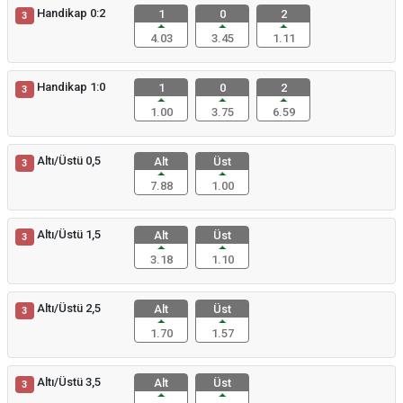
Handikap 0:2
1
0
2
3
4.03
3.45
1.11
Handikap 1:0
1
0
2
3
1.00
3.75
6.59
Altı/Üstü 0,5
Alt
Üst
3
7.88
1.00
Altı/Üstü 1,5
Alt
Üst
3
3.18
1.10
Altı/Üstü 2,5
Alt
Üst
3
1.70
1.57
Altı/Üstü 3,5
Alt
Üst
3