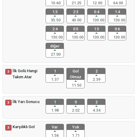
10.60
21.25
12.00
64.00
1:3
2:3
0:4
1:4
35.50
40.00
130.00
130.00
2:4
0:5
1:5
0:6
130.00
130.00
130.00
130.00
diğer
27.00
İlk Golü Hangi
1
Gol
2
3
Takım Atar
Olmaz
1.37
2.39
11.50
İlk Yarı Sonucu
1
0
2
3
1.98
2.02
4.34
Karşılıklı Gol
Var
Yok
3
1.56
1.71