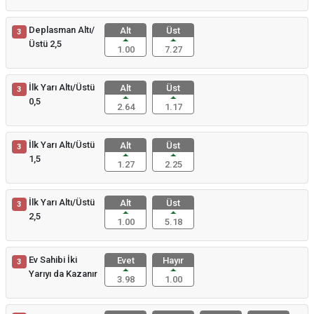
Deplasman Altı/
Alt
Üst
3
Üstü 2,5
1.00
7.27
İlk Yarı Altı/Üstü
Alt
Üst
3
0,5
2.64
1.17
İlk Yarı Altı/Üstü
Alt
Üst
3
1,5
1.27
2.25
İlk Yarı Altı/Üstü
Alt
Üst
3
2,5
1.00
5.18
Ev Sahibi İki
Evet
Hayır
3
Yarıyı da Kazanır
3.98
1.00