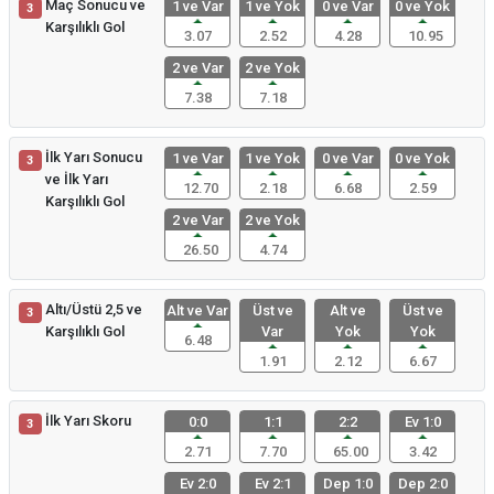
Maç Sonucu ve
1 ve Var
1 ve Yok
0 ve Var
0 ve Yok
3
Karşılıklı Gol
3.07
2.52
4.28
10.95
2 ve Var
2 ve Yok
7.38
7.18
İlk Yarı Sonucu
1 ve Var
1 ve Yok
0 ve Var
0 ve Yok
3
ve İlk Yarı
12.70
2.18
6.68
2.59
Karşılıklı Gol
2 ve Var
2 ve Yok
26.50
4.74
Altı/Üstü 2,5 ve
Alt ve Var
Üst ve
Alt ve
Üst ve
3
Karşılıklı Gol
Var
Yok
Yok
6.48
1.91
2.12
6.67
İlk Yarı Skoru
0:0
1:1
2:2
Ev 1:0
3
2.71
7.70
65.00
3.42
Ev 2:0
Ev 2:1
Dep 1:0
Dep 2:0