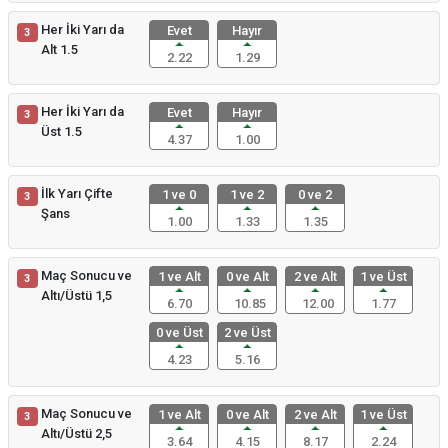
Her İki Yarı da
Evet
Hayır
3
Alt 1.5
2.22
1.29
Her İki Yarı da
Evet
Hayır
3
Üst 1.5
4.37
1.00
İlk Yarı Çifte
1 ve 0
1 ve 2
0 ve 2
3
Şans
1.00
1.33
1.35
Maç Sonucu ve
1 ve Alt
0 ve Alt
2 ve Alt
1 ve Üst
3
Altı/Üstü 1,5
6.70
10.85
12.00
1.77
0 ve Üst
2 ve Üst
4.23
5.16
Maç Sonucu ve
1 ve Alt
0 ve Alt
2 ve Alt
1 ve Üst
3
Altı/Üstü 2,5
3.64
4.15
8.17
2.24