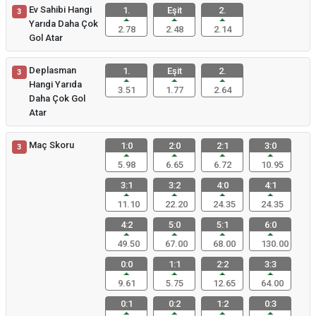
Ev Sahibi Hangi
1.
Eşit
2.
3
Yarıda Daha Çok
2.78
2.48
2.14
Gol Atar
Deplasman
1.
Eşit
2.
3
Hangi Yarıda
3.51
1.77
2.64
Daha Çok Gol
Atar
Maç Skoru
1:0
2:0
2:1
3:0
3
5.98
6.65
6.72
10.95
3:1
3:2
4:0
4:1
11.10
22.20
24.35
24.35
4:2
5:0
5:1
6:0
49.50
67.00
68.00
130.00
0:0
1:1
2:2
3:3
9.61
5.75
12.65
64.00
0:1
0:2
1:2
0:3