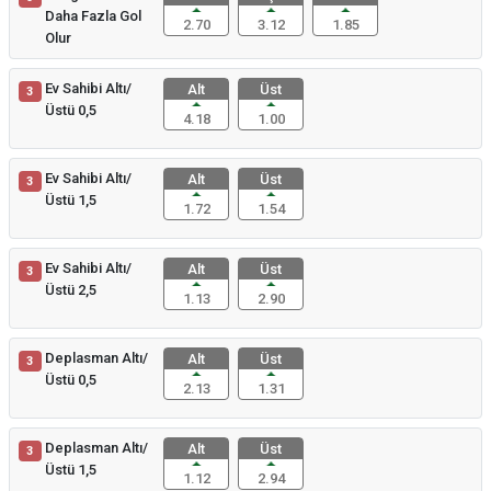
Daha Fazla Gol
2.70
3.12
1.85
Olur
Ev Sahibi Altı/
Alt
Üst
3
Üstü 0,5
4.18
1.00
Ev Sahibi Altı/
Alt
Üst
3
Üstü 1,5
1.72
1.54
Ev Sahibi Altı/
Alt
Üst
3
Üstü 2,5
1.13
2.90
Deplasman Altı/
Alt
Üst
3
Üstü 0,5
2.13
1.31
Deplasman Altı/
Alt
Üst
3
Üstü 1,5
1.12
2.94