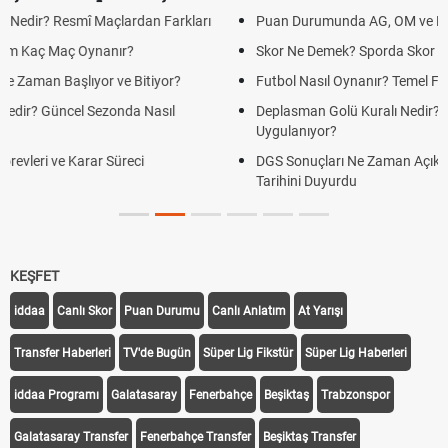
Puan Durumunda AG, OM ve Diğer Kısaltmalar Ne Anlama Gelir?
Skor Ne Demek? Sporda Skor ve Sonuç Kavramları
Futbol Nasıl Oynanır? Temel Futbol Kuralları
Deplasman Golü Kuralı Nedir? Hangi Organizasyonlarda
Uygulanıyor?
DGS Sonuçları Ne Zaman Açıklanacak 2026? ÖSYM Sonuç
Tarihini Duyurdu
KEŞFET
iddaa
Canlı Skor
Puan Durumu
Canlı Anlatım
At Yarışı
Transfer Haberleri
TV'de Bugün
Süper Lig Fikstür
Süper Lig Haberleri
iddaa Programı
Galatasaray
Fenerbahçe
Beşiktaş
Trabzonspor
Galatasaray Transfer
Fenerbahçe Transfer
Beşiktaş Transfer