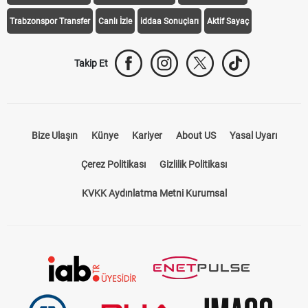
Trabzonspor Transfer
Canlı İzle
iddaa Sonuçları
Aktif Sayaç
Takip Et
Bize Ulaşın
Künye
Kariyer
About US
Yasal Uyarı
Çerez Politikası
Gizlilik Politikası
KVKK Aydınlatma Metni Kurumsal