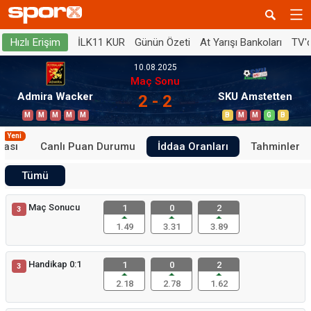
İLK11 KUR
Günün Özeti
At Yarışı Bankoları
TV'
Hızlı Erişim
10.08.2025
Maç Sonu
Admira Wacker
SKU Amstetten
2 - 2
M
M
M
M
M
B
M
M
G
B
Yeni
tası
Canlı Puan Durumu
İddaa Oranları
Tahminler
Tümü
Maç Sonucu
1
0
2
3
1.49
3.31
3.89
Handikap 0:1
1
0
2
3
2.18
2.78
1.62