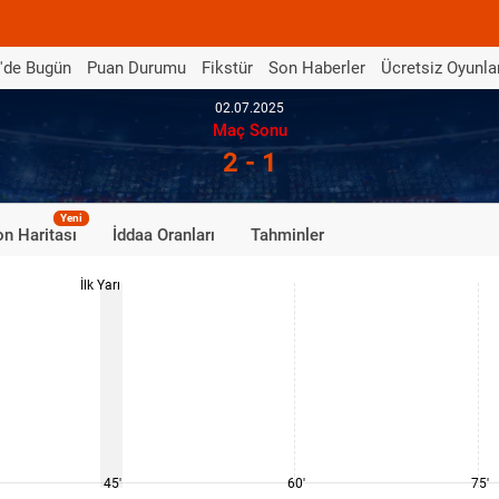
'de Bugün
Puan Durumu
Fikstür
Son Haberler
Ücretsiz Oyunla
02.07.2025
Maç Sonu
2 - 1
Yeni
n Haritası
İddaa Oranları
Tahminler
İlk Yarı
45'
60'
75'