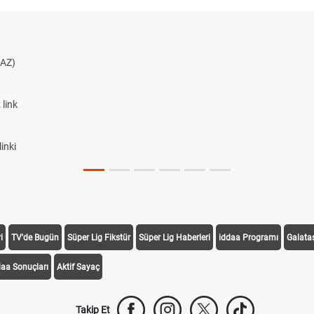
AZ)
link
inki
i
TV'de Bugün
Süper Lig Fikstür
Süper Lig Haberleri
iddaa Programı
Galata
daa Sonuçları
Aktif Sayaç
Takip Et