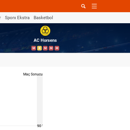
r
Sporx Ekstra
Basketbol
AC Horsens
M
B
M
M
M
Maç Sonucu
90 '