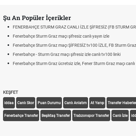
Şu An Popüler İçerikler
FENERBAHÇE STURM GRAZ CANLI İZLE ŞİFRESİZ (FB STURM GR
Fenerbahçe Sturm Graz maçı şifresiz canlı yayın izle
Fenerbahçe Sturm Graz maçı ŞİFRESİZ tv100 İZLE, FB Sturm Graz 
Fenerbahçe - Sturm Graz maçı şifresiz izle canlı tv100 linki
Fenerbahçe Sturm Graz ücretsiz izle, Fener Sturm Graz maçı canlı l
KEŞFET
iddaa
Canlı Skor
Puan Durumu
Canlı Anlatım
At Yarışı
Transfer Haberler
Fenerbahçe Transfer
Beşiktaş Transfer
Trabzonspor Transfer
Canlı İzle
id