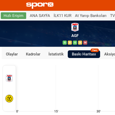
ANA SAYFA
İLK11 KUR
At Yarışı Bankoları
TV
Hızlı Erişim
AGF
G
B
G
B
M
Yeni
Olaylar
Kadrolar
İstatistik
Baskı Haritası
Aksiyo
0'
15'
30'