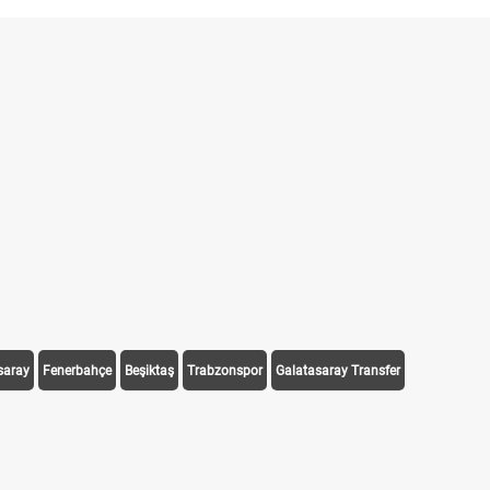
saray
Fenerbahçe
Beşiktaş
Trabzonspor
Galatasaray Transfer