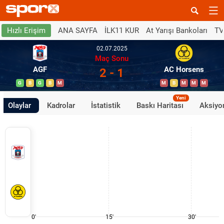
ANA SAYFA
İLK11 KUR
At Yarışı Bankoları
TV
Hızlı Erişim
02.07.2025
Maç Sonu
AGF
AC Horsens
2 - 1
G
B
G
B
M
M
B
M
M
M
Yeni
Olaylar
Kadrolar
İstatistik
Baskı Haritası
Aksiyon
0'
15'
30'