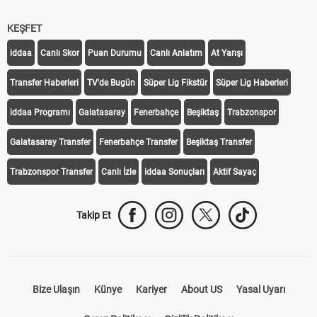
KEŞFET
iddaa
Canlı Skor
Puan Durumu
Canlı Anlatım
At Yarışı
Transfer Haberleri
TV'de Bugün
Süper Lig Fikstür
Süper Lig Haberleri
iddaa Programı
Galatasaray
Fenerbahçe
Beşiktaş
Trabzonspor
Galatasaray Transfer
Fenerbahçe Transfer
Beşiktaş Transfer
Trabzonspor Transfer
Canlı İzle
iddaa Sonuçları
Aktif Sayaç
Takip Et
Bize Ulaşın
Künye
Kariyer
About US
Yasal Uyarı