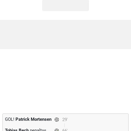
GOL!
Patrick Mortensen
29'
Tobias Bech
penaltıyı
66'