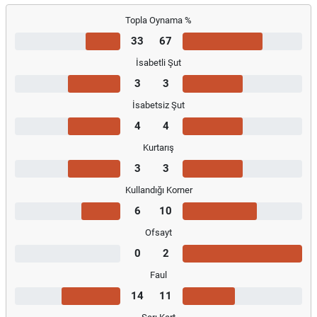
Topla Oynama %
33
67
İsabetli Şut
3
3
İsabetsiz Şut
4
4
Kurtarış
3
3
Kullandığı Korner
6
10
Ofsayt
0
2
Faul
14
11