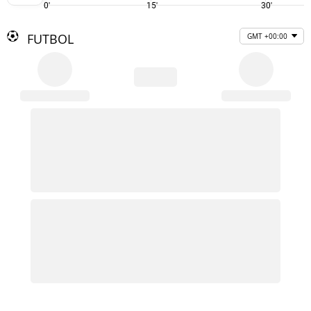
0'
15'
30'
FUTBOL
GMT +00:00