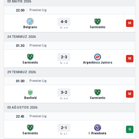
03 MAYIS 2026
22.00
Premier Lig
4-0
Belgrano
Sarmiento
İY: 2-0
24 TEMMUZ 2026
01.30
Premier Lig
2-3
Sarmiento
Argentinos Juniors
İY: 1-0
29 TEMMUZ 2026
01.00
Premier Lig
3-2
Banfield
Sarmiento
İY: 0-0
03 AĞUSTOS 2026
22.45
Premier Lig
2-1
Sarmiento
I. Rivadavia
İY: 2-1