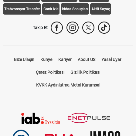
Galatasaray Transfer
Fenerbahçe Transfer
Beşiktaş Transfer
Trabzonspor Transfer
Canlı İzle
iddaa Sonuçları
Aktif Sayaç
Takip Et
Bize Ulaşın
Künye
Kariyer
About US
Yasal Uyarı
Çerez Politikası
Gizlilik Politikası
KVKK Aydınlatma Metni Kurumsal