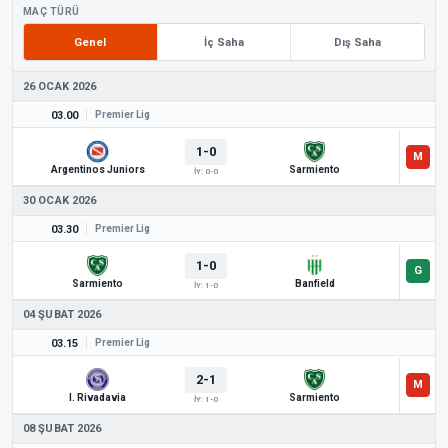
MAÇ TÜRÜ
Genel
İç Saha
Dış Saha
26 OCAK 2026
03.00
Premier Lig
1-0
Argentinos Juniors
Sarmiento
İY: 0-0
30 OCAK 2026
03.30
Premier Lig
1-0
Sarmiento
Banfield
İY: 1-0
04 ŞUBAT 2026
03.15
Premier Lig
2-1
I. Rivadavia
Sarmiento
İY: 1-0
08 ŞUBAT 2026