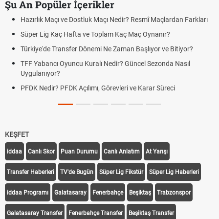
Şu An Popüler İçerikler
Nedir? Resmî Maçlardan Farkları
Puan Durumunda AG, OM ve Diğer 
m Kaç Maç Oynanır?
Skor Ne Demek? Sporda Skor ve S
Zaman Başlıyor ve Bitiyor?
Futbol Nasıl Oynanır? Temel Futbol
ir? Güncel Sezonda Nasıl
Deplasman Golü Kuralı Nedir? Ha
Uygulanıyor?
leri ve Karar Süreci
DGS Sonuçları Ne Zaman Açıklan
Tarihini Duyurdu
KEŞFET
iddaa
Canlı Skor
Puan Durumu
Canlı Anlatım
At Yarışı
Transfer Haberleri
TV'de Bugün
Süper Lig Fikstür
Süper Lig Haberleri
iddaa Programı
Galatasaray
Fenerbahçe
Beşiktaş
Trabzonspor