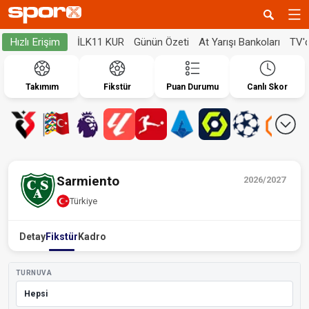
İLK11 KUR
Günün Özeti
At Yarışı Bankoları
TV'
Hızlı Erişim
Takımım
Fikstür
Puan Durumu
Canlı Skor
Sarmiento
2026/2027
Türkiye
Detay
Fikstür
Kadro
TURNUVA