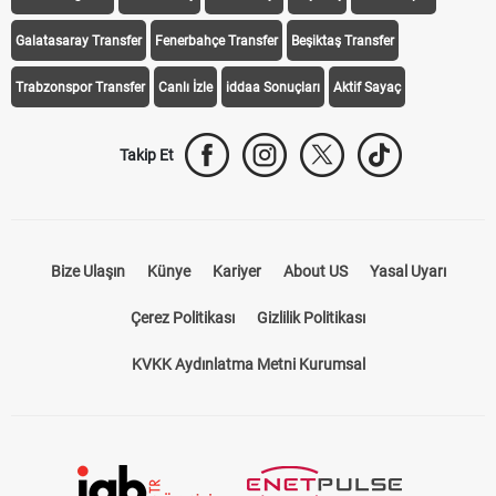
Galatasaray Transfer
Fenerbahçe Transfer
Beşiktaş Transfer
Trabzonspor Transfer
Canlı İzle
iddaa Sonuçları
Aktif Sayaç
Takip Et
Bize Ulaşın
Künye
Kariyer
About US
Yasal Uyarı
Çerez Politikası
Gizlilik Politikası
KVKK Aydınlatma Metni Kurumsal