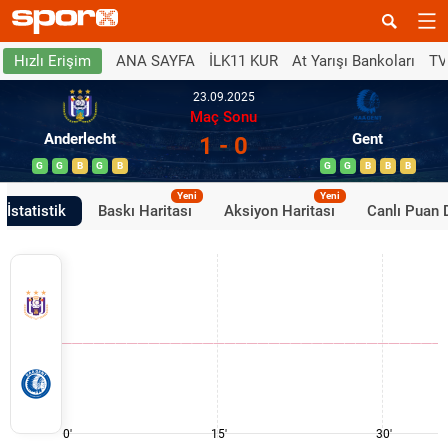
ANA SAYFA
İLK11 KUR
At Yarışı Bankoları
TV
Hızlı Erişim
23.09.2025
Maç Sonu
Anderlecht
Gent
1 - 0
G
G
B
G
B
G
G
B
B
B
Yeni
Yeni
İstatistik
Baskı Haritası
Aksiyon Haritası
Canlı Puan
0'
15'
30'