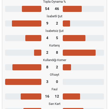
Topla Oynama %
54
46
İsabetli Şut
9
2
İsabetsiz Şut
4
5
Kurtarış
2
8
Kullandığı Korner
8
2
Ofsayt
3
0
Faul
16
12
Sarı Kart