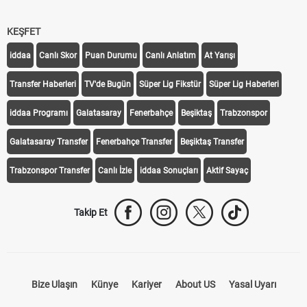
KEŞFET
iddaa
Canlı Skor
Puan Durumu
Canlı Anlatım
At Yarışı
Transfer Haberleri
TV'de Bugün
Süper Lig Fikstür
Süper Lig Haberleri
iddaa Programı
Galatasaray
Fenerbahçe
Beşiktaş
Trabzonspor
Galatasaray Transfer
Fenerbahçe Transfer
Beşiktaş Transfer
Trabzonspor Transfer
Canlı İzle
iddaa Sonuçları
Aktif Sayaç
Takip Et
Bize Ulaşın
Künye
Kariyer
About US
Yasal Uyarı