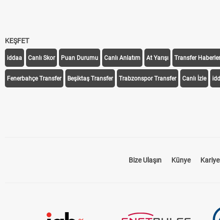
KEŞFET
iddaa
Canlı Skor
Puan Durumu
Canlı Anlatım
At Yarışı
Transfer Haberler
Fenerbahçe Transfer
Beşiktaş Transfer
Trabzonspor Transfer
Canlı İzle
id
Bize Ulaşın
Künye
Kariye