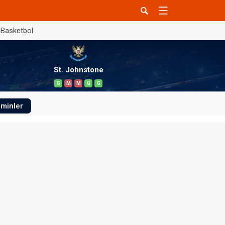
Basketbol
St. Johnstone
G
M
M
G
G
minler