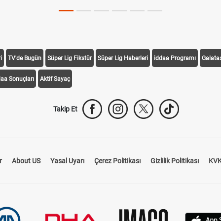
i
TV'de Bugün
Süper Lig Fikstür
Süper Lig Haberleri
iddaa Programı
Galata
daa Sonuçları
Aktif Sayaç
Takip Et
r
About US
Yasal Uyarı
Çerez Politikası
Gizlilik Politikası
KVK