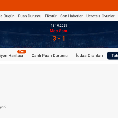
de Bugün
Puan Durumu
Fikstür
Son Haberler
Ücretsiz Oyunlar
18.10.2025
Maç Sonu
3 - 1
Yeni
iyon Haritası
Canlı Puan Durumu
İddaa Oranları
Tah
yor?