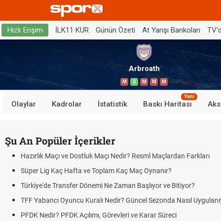
İLK11 KUR
Günün Özeti
At Yarışı Bankoları
TV'
Hızlı Erişim
Arbroath
M
G
M
M
M
Yeni
Olaylar
Kadrolar
İstatistik
Baskı Haritası
Aks
Şu An Popüler İçerikler
Hazırlık Maçı ve Dostluk Maçı Nedir? Resmî Maçlardan Farkları
Süper Lig Kaç Hafta ve Toplam Kaç Maç Oynanır?
Türkiye'de Transfer Dönemi Ne Zaman Başlıyor ve Bitiyor?
TFF Yabancı Oyuncu Kuralı Nedir? Güncel Sezonda Nasıl Uygulanı
PFDK Nedir? PFDK Açılımı, Görevleri ve Karar Süreci