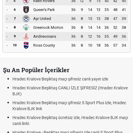
-
Raith Rovers
36
12
9
15
43
42
45
5
-
Queen's Park
36
9
14
13
35
48
41
6
-
Ayr United
36
8
15
13
38
47
39
7
-
Greenock Morton
36
8
14
14
36
52
38
8
-
Airdrieonians
36
8
12
16
35
49
36
9
-
Ross County
36
8
10
18
36
57
34
10
Şu An Popüler İçerikler
Hradec Kralove Beşiktaş maçı şifresiz canlı yayın izle
Hradec Kralove Beşiktaş CANLI İZLE ŞİFRESİZ (Hradec Kralove
BJK)
Hradec Kralove Beşiktaş maçı şifresiz S Sport Plus izle, Hradec
Kralove BJK link
Hradec Kralove Beşiktaş ücretsiz izle, Hradec Kralove BJK maçı
canlı linki
Hradec Kralove - Beşiktaş maçı şifresiz izle canlı S Sport Plus