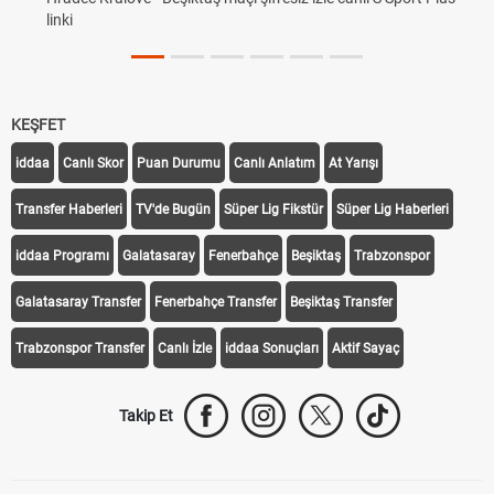
linki
KEŞFET
iddaa
Canlı Skor
Puan Durumu
Canlı Anlatım
At Yarışı
Transfer Haberleri
TV'de Bugün
Süper Lig Fikstür
Süper Lig Haberleri
iddaa Programı
Galatasaray
Fenerbahçe
Beşiktaş
Trabzonspor
Galatasaray Transfer
Fenerbahçe Transfer
Beşiktaş Transfer
Trabzonspor Transfer
Canlı İzle
iddaa Sonuçları
Aktif Sayaç
Takip Et