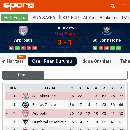
ANA SAYFA
İLK11 KUR
At Yarışı Bankoları
TV'
Hızlı Erişim
18.10.2025
Maç Sonu
Arbroath
St. Johnstone
3 - 1
M
G
M
M
M
G
M
M
G
G
Yeni
on Haritası
Canlı Puan Durumu
İddaa Oranları
Tahm
Genel
İç Saha
Dış Saha
Sıra
Takım
O
G
B
M
A
Y
P
-
St. Johnstone
36
22
11
3
67
25
77
1
-
Partick Thistle
36
17
15
4
53
36
66
2
-
Arbroath
36
13
13
10
43
41
52
3
-
Dunfermline Athletic
36
14
9
13
52
41
51
4