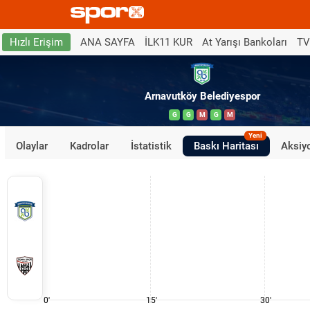
ANA SAYFA
İLK11 KUR
At Yarışı Bankoları
TV
Hızlı Erişim
Arnavutköy Belediyespor
G
G
M
G
M
Yeni
Olaylar
Kadrolar
İstatistik
Baskı Haritası
Aksiyo
0'
15'
30'