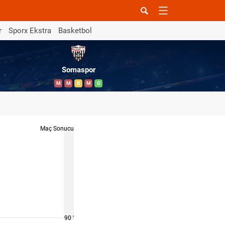
r
Sporx Ekstra
Basketbol
Somaspor
M
M
B
M
G
Maç Sonucu
90 '