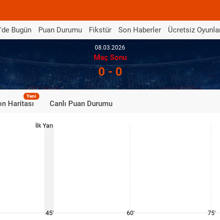
'de Bugün
Puan Durumu
Fikstür
Son Haberler
Ücretsiz Oyunla
08.03.2026
Maç Sonu
0 - 0
Yeni
n Haritası
Canlı Puan Durumu
İlk Yarı
45'
60'
75'