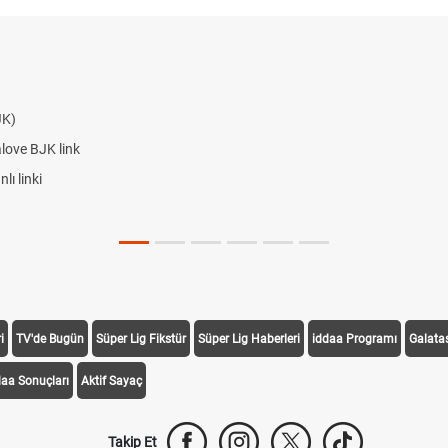
JK)
alove BJK link
ı linki
i
TV'de Bugün
Süper Lig Fikstür
Süper Lig Haberleri
iddaa Programı
Galata
daa Sonuçları
Aktif Sayaç
Takip Et