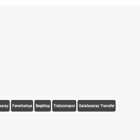
saray
Fenerbahçe
Beşiktaş
Trabzonspor
Galatasaray Transfer