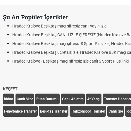
Şu An Popüler İçerikler
Hradec Kralove Beşiktaş maçı şifresiz canlı yayın izle
Hradec Kralove Beşiktaş CANLI İZLE ŞİFRESİZ (Hradec Kralove B
Hradec Kralove Beşiktaş maçı şifresiz S Sport Plus izle, Hradec Kr
Hradec Kralove Beşiktaş ücretsiz izle, Hradec Kralove BJK maçı canl
Hradec Kralove - Beşiktaş maçı şifresiz izle canlı S Sport Plus linki
KEŞFET
iddaa
Canlı Skor
Puan Durumu
Canlı Anlatım
At Yarışı
Transfer Haberler
Fenerbahçe Transfer
Beşiktaş Transfer
Trabzonspor Transfer
Canlı İzle
id