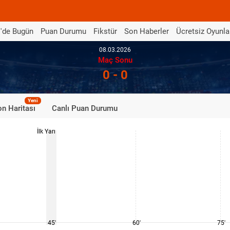
'de Bugün
Puan Durumu
Fikstür
Son Haberler
Ücretsiz Oyunla
08.03.2026
Maç Sonu
0 - 0
Yeni
n Haritası
Canlı Puan Durumu
İlk Yarı
45'
60'
75'