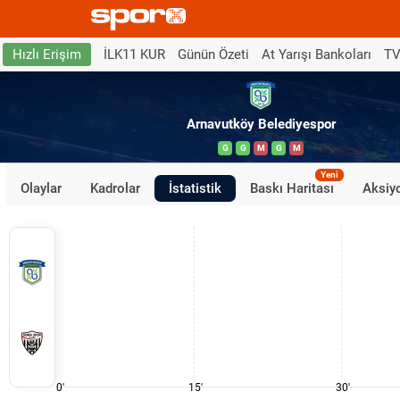
İLK11 KUR
Günün Özeti
At Yarışı Bankoları
TV
Hızlı Erişim
Arnavutköy Belediyespor
G
G
M
G
M
Yeni
Olaylar
Kadrolar
İstatistik
Baskı Haritası
Aksiyo
0'
15'
30'