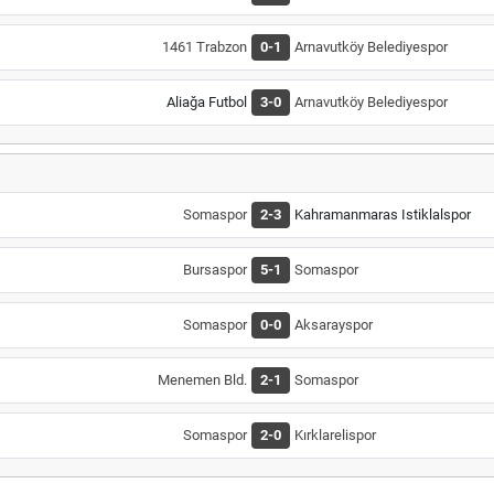
1461 Trabzon
0-1
Arnavutköy Belediyespor
Aliağa Futbol
3-0
Arnavutköy Belediyespor
Somaspor
2-3
Kahramanmaras Istiklalspor
Bursaspor
5-1
Somaspor
Somaspor
0-0
Aksarayspor
Menemen Bld.
2-1
Somaspor
Somaspor
2-0
Kırklarelispor