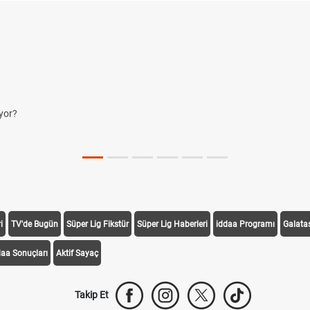
i
TV'de Bugün
Süper Lig Fikstür
Süper Lig Haberleri
iddaa Programı
Galata
daa Sonuçları
Aktif Sayaç
Takip Et