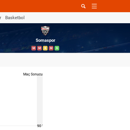
r
Basketbol
Somaspor
M
M
B
M
G
Maç Sonucu
90 '