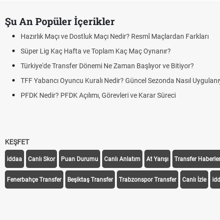
Şu An Popüler İçerikler
r? Resmî Maçlardan Farkları
ç Maç Oynanır?
n Başlıyor ve Bitiyor?
 Güncel Sezonda Nasıl Uygulanıyor?
i ve Karar Süreci
KEŞFET
iddaa
Canlı Skor
Puan Durumu
Canlı Anlatım
At Yarışı
Transfer Haberler
Fenerbahçe Transfer
Beşiktaş Transfer
Trabzonspor Transfer
Canlı İzle
id