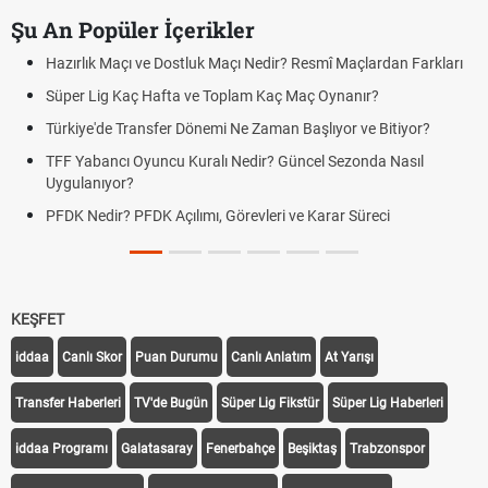
Şu An Popüler İçerikler
Hazırlık Maçı ve Dostluk Maçı Nedir? Resmî Maçlardan Farkları
Süper Lig Kaç Hafta ve Toplam Kaç Maç Oynanır?
Türkiye'de Transfer Dönemi Ne Zaman Başlıyor ve Bitiyor?
TFF Yabancı Oyuncu Kuralı Nedir? Güncel Sezonda Nasıl
Uygulanıyor?
PFDK Nedir? PFDK Açılımı, Görevleri ve Karar Süreci
KEŞFET
iddaa
Canlı Skor
Puan Durumu
Canlı Anlatım
At Yarışı
Transfer Haberleri
TV'de Bugün
Süper Lig Fikstür
Süper Lig Haberleri
iddaa Programı
Galatasaray
Fenerbahçe
Beşiktaş
Trabzonspor