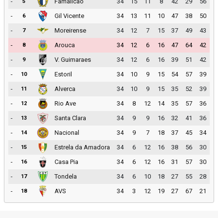
-
Famalicao
34
15
11
8
42
29
56
5
-
Gil Vicente
34
13
11
10
47
38
50
6
-
Moreirense
34
12
7
15
37
49
43
7
-
Arouca
34
12
6
16
47
64
42
8
-
V. Guimaraes
34
12
6
16
39
51
42
9
-
Estoril
34
10
9
15
54
57
39
10
-
Alverca
34
10
9
15
35
52
39
11
-
Rio Ave
34
8
12
14
35
57
36
12
-
Santa Clara
34
9
9
16
32
41
36
13
-
Nacional
34
9
7
18
37
45
34
14
-
Estrela da Amadora
34
6
12
16
38
56
30
15
-
Casa Pia
34
6
12
16
31
57
30
16
-
Tondela
34
6
10
18
27
55
28
17
-
AVS
34
3
12
19
27
67
21
18