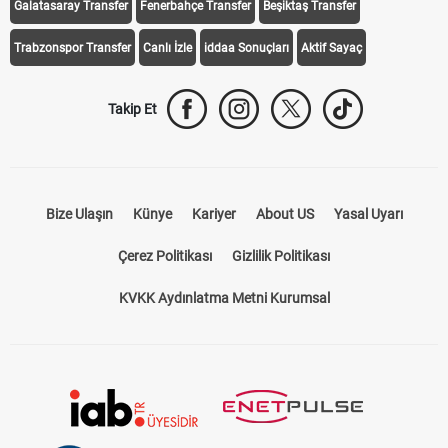
Galatasaray Transfer
Fenerbahçe Transfer
Beşiktaş Transfer
Trabzonspor Transfer
Canlı İzle
iddaa Sonuçları
Aktif Sayaç
Takip Et
Bize Ulaşın
Künye
Kariyer
About US
Yasal Uyarı
Çerez Politikası
Gizlilik Politikası
KVKK Aydınlatma Metni Kurumsal