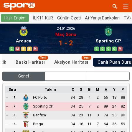
İLK11 KUR
Günün Özeti
At Yarışı Bankoları
TV'
Hızlı Erişim
24.01.2026
Maç Sonu
Arouca
Sporting CP
1 - 2
G
M
B
B
M
G
G
G
G
M
Yeni
Yeni
stik
Baskı Haritası
Aksiyon Haritası
Canlı Puan Dur
Genel
İç Saha
Dış Saha
Sıra
Takım
O
G
B
M
A
Y
P
-
FC Porto
34
28
4
2
66
18
88
1
-
Sporting CP
34
25
7
2
89
24
82
2
-
Benfica
34
23
11
0
74
25
80
3
-
Braga
34
16
11
7
64
36
59
4