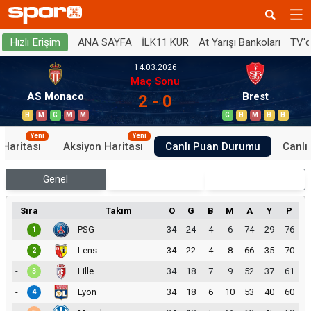
ANA SAYFA
İLK11 KUR
At Yarışı Bankoları
TV'
Hızlı Erişim
14.03.2026
Maç Sonu
AS Monaco
Brest
2 - 0
B
M
G
M
M
G
B
M
B
B
Yeni
Yeni
 Haritası
Aksiyon Haritası
Canlı Puan Durumu
Canlı 
Genel
İç Saha
Dış Saha
Sıra
Takım
O
G
B
M
A
Y
P
-
PSG
34
24
4
6
74
29
76
1
-
Lens
34
22
4
8
66
35
70
2
-
Lille
34
18
7
9
52
37
61
3
-
Lyon
34
18
6
10
53
40
60
4