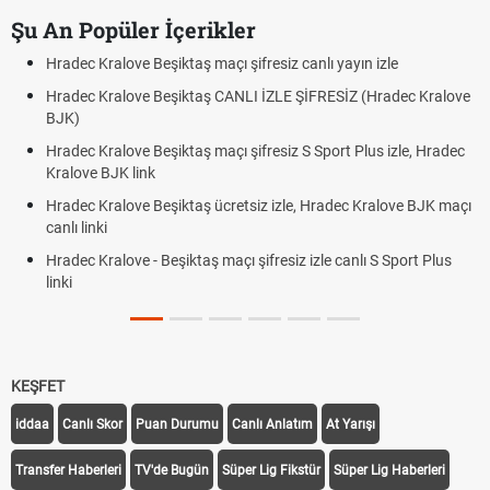
Şu An Popüler İçerikler
Hradec Kralove Beşiktaş maçı şifresiz canlı yayın izle
Hradec Kralove Beşiktaş CANLI İZLE ŞİFRESİZ (Hradec Kralove
BJK)
Hradec Kralove Beşiktaş maçı şifresiz S Sport Plus izle, Hradec
Kralove BJK link
Hradec Kralove Beşiktaş ücretsiz izle, Hradec Kralove BJK maçı
canlı linki
Hradec Kralove - Beşiktaş maçı şifresiz izle canlı S Sport Plus
linki
KEŞFET
iddaa
Canlı Skor
Puan Durumu
Canlı Anlatım
At Yarışı
Transfer Haberleri
TV'de Bugün
Süper Lig Fikstür
Süper Lig Haberleri