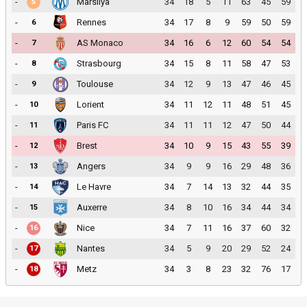
-
Marsilya
34
18
5
11
63
45
59
5
-
Rennes
34
17
8
9
59
50
59
6
-
AS Monaco
34
16
6
12
60
54
54
7
-
Strasbourg
34
15
8
11
58
47
53
8
-
Toulouse
34
12
9
13
47
46
45
9
-
Lorient
34
11
12
11
48
51
45
10
-
Paris FC
34
11
11
12
47
50
44
11
-
Brest
34
10
9
15
43
55
39
12
-
Angers
34
9
9
16
29
48
36
13
-
Le Havre
34
7
14
13
32
44
35
14
-
Auxerre
34
8
10
16
34
44
34
15
-
Nice
34
7
11
16
37
60
32
16
-
Nantes
34
5
9
20
29
52
24
17
-
Metz
34
3
8
23
32
76
17
18