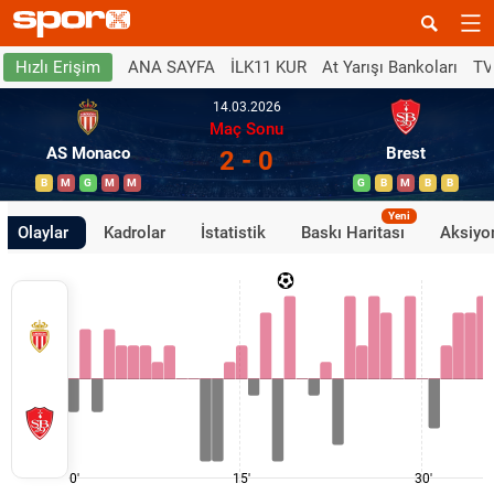
ANA SAYFA
İLK11 KUR
At Yarışı Bankoları
TV
Hızlı Erişim
14.03.2026
Maç Sonu
AS Monaco
Brest
2 - 0
B
M
G
M
M
G
B
M
B
B
Yeni
Olaylar
Kadrolar
İstatistik
Baskı Haritası
Aksiyon
0'
15'
30'