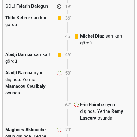
GOL!
Folarin Balogun
19'
Thilo Kehrer
sarı kart
36'
gördü
Michel Diaz
sarı kart
45'
gördü
Aladji Bamba
sarı kart
46'
gördü
Aladji Bamba
oyun
58'
dışında. Yerine
Mamadou Coulibaly
oyunda.
Eric Ebimbe
oyun
67'
dışında. Yerine
Remy
Lascary
oyunda.
Maghnes Akliouche
70'
oyun dışında. Yerine