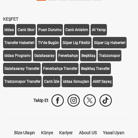
KEŞFET
iddaa
Canlı Skor
Puan Durumu
Canlı Anlatım
At Yarışı
Transfer Haberleri
TV'de Bugün
Süper Lig Fikstür
Süper Lig Haberleri
iddaa Programı
Galatasaray
Fenerbahçe
Beşiktaş
Trabzonspor
Galatasaray Transfer
Fenerbahçe Transfer
Beşiktaş Transfer
Trabzonspor Transfer
Canlı İzle
iddaa Sonuçları
Aktif Sayaç
Takip Et