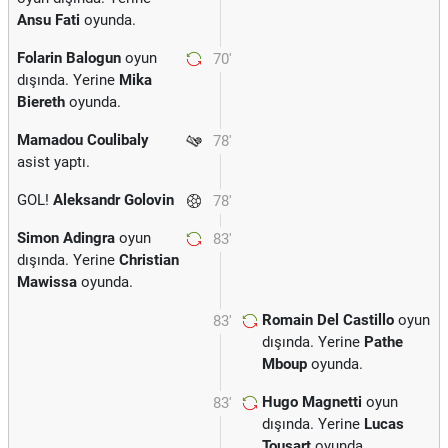
Ansu Fati
oyunda.
Folarin Balogun
oyun
70'
dışında. Yerine
Mika
Biereth
oyunda.
Mamadou Coulibaly
78'
asist yaptı.
GOL!
Aleksandr Golovin
78'
Simon Adingra
oyun
83'
dışında. Yerine
Christian
Mawissa
oyunda.
Romain Del Castillo
oyun
83'
dışında. Yerine
Pathe
Mboup
oyunda.
Hugo Magnetti
oyun
83'
dışında. Yerine
Lucas
Tousart
oyunda.