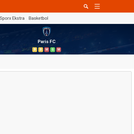
Sporx Ekstra
Basketbol
Paris FC
B
B
M
G
M