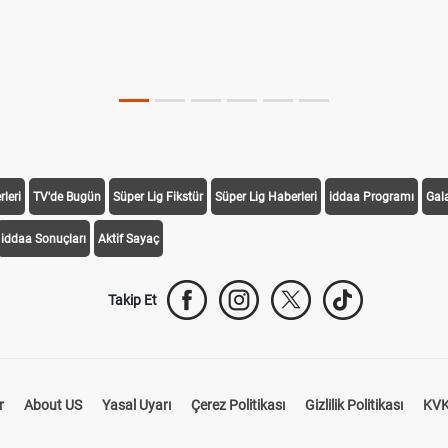
leri
TV'de Bugün
Süper Lig Fikstür
Süper Lig Haberleri
iddaa Programı
Gal
iddaa Sonuçları
Aktif Sayaç
Takip Et
r
About US
Yasal Uyarı
Çerez Politikası
Gizlilik Politikası
KVK