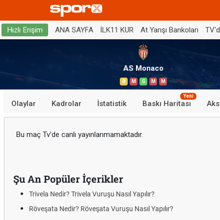
ANA SAYFA
İLK11 KUR
At Yarışı Bankoları
TV'
Hızlı Erişim
AS Monaco
B
M
G
M
M
Yeni
Olaylar
Kadrolar
İstatistik
Baskı Haritası
Aks
Bu maç Tv'de canlı yayınlanmamaktadır.
Şu An Popüler İçerikler
Trivela Nedir? Trivela Vuruşu Nasıl Yapılır?
Röveşata Nedir? Röveşata Vuruşu Nasıl Yapılır?