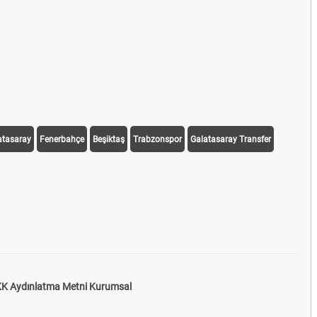
atasaray
Fenerbahçe
Beşiktaş
Trabzonspor
Galatasaray Transfer
K Aydınlatma Metni Kurumsal