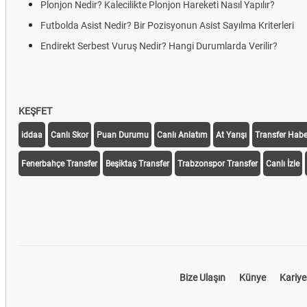
Plonjon Nedir? Kalecilikte Plonjon Hareketi Nasıl Yapılır?
Futbolda Asist Nedir? Bir Pozisyonun Asist Sayılma Kriterleri
Endirekt Serbest Vuruş Nedir? Hangi Durumlarda Verilir?
KEŞFET
iddaa
Canlı Skor
Puan Durumu
Canlı Anlatım
At Yarışı
Transfer Haber
Fenerbahçe Transfer
Beşiktaş Transfer
Trabzonspor Transfer
Canlı İzle
Bize Ulaşın
Künye
Kariye