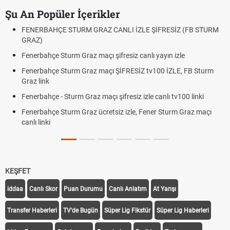
Şu An Popüler İçerikler
FENERBAHÇE STURM GRAZ CANLI İZLE ŞİFRESİZ (FB STURM
GRAZ)
Fenerbahçe Sturm Graz maçı şifresiz canlı yayın izle
Fenerbahçe Sturm Graz maçı ŞİFRESİZ tv100 İZLE, FB Sturm
Graz link
Fenerbahçe - Sturm Graz maçı şifresiz izle canlı tv100 linki
Fenerbahçe Sturm Graz ücretsiz izle, Fener Sturm Graz maçı
canlı linki
KEŞFET
iddaa
Canlı Skor
Puan Durumu
Canlı Anlatım
At Yarışı
Transfer Haberleri
TV'de Bugün
Süper Lig Fikstür
Süper Lig Haberleri