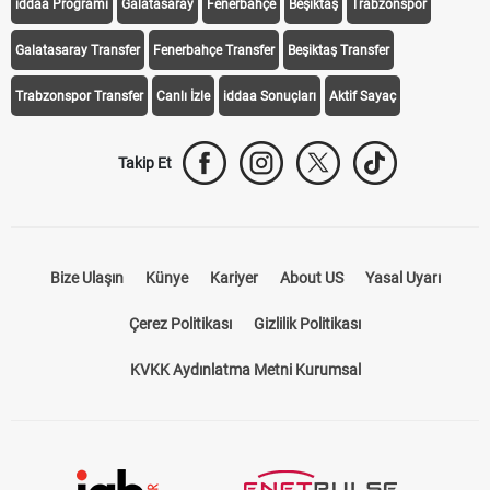
iddaa Programı
Galatasaray
Fenerbahçe
Beşiktaş
Trabzonspor
Galatasaray Transfer
Fenerbahçe Transfer
Beşiktaş Transfer
Trabzonspor Transfer
Canlı İzle
iddaa Sonuçları
Aktif Sayaç
Takip Et
Bize Ulaşın
Künye
Kariyer
About US
Yasal Uyarı
Çerez Politikası
Gizlilik Politikası
KVKK Aydınlatma Metni Kurumsal