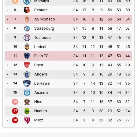
-
Marsilya
34
18
5
11
63
45
59
5
-
Rennes
34
17
8
9
59
50
59
6
-
AS Monaco
34
16
6
12
60
54
54
7
-
Strasbourg
34
15
8
11
58
47
53
8
-
Toulouse
34
12
9
13
47
46
45
9
-
Lorient
34
11
12
11
48
51
45
10
-
Paris FC
34
11
11
12
47
50
44
11
-
Brest
34
10
9
15
43
55
39
12
-
Angers
34
9
9
16
29
48
36
13
-
Le Havre
34
7
14
13
32
44
35
14
-
Auxerre
34
8
10
16
34
44
34
15
-
Nice
34
7
11
16
37
60
32
16
-
Nantes
34
5
9
20
29
52
24
17
-
Metz
34
3
8
23
32
76
17
18