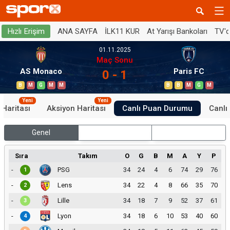
ANA SAYFA
İLK11 KUR
At Yarışı Bankoları
TV'
Hızlı Erişim
01.11.2025
Maç Sonu
AS Monaco
Paris FC
0 - 1
B
M
G
M
M
B
B
M
G
M
Yeni
Yeni
 Haritası
Aksiyon Haritası
Canlı Puan Durumu
Canlı 
Genel
İç Saha
Dış Saha
Sıra
Takım
O
G
B
M
A
Y
P
-
PSG
34
24
4
6
74
29
76
1
-
Lens
34
22
4
8
66
35
70
2
-
Lille
34
18
7
9
52
37
61
3
-
Lyon
34
18
6
10
53
40
60
4