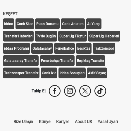
KEŞFET
iddaa
Canlı Skor
Puan Durumu
Canlı Anlatım
At Yarışı
Transfer Haberleri
TV'de Bugün
Süper Lig Fikstür
Süper Lig Haberleri
iddaa Programı
Galatasaray
Fenerbahçe
Beşiktaş
Trabzonspor
Galatasaray Transfer
Fenerbahçe Transfer
Beşiktaş Transfer
Trabzonspor Transfer
Canlı İzle
iddaa Sonuçları
Aktif Sayaç
Takip Et
Bize Ulaşın
Künye
Kariyer
About US
Yasal Uyarı