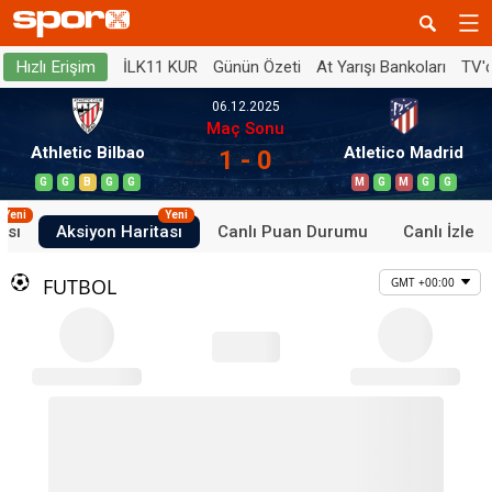
İLK11 KUR
Günün Özeti
At Yarışı Bankoları
TV'
Hızlı Erişim
06.12.2025
Maç Sonu
Athletic Bilbao
Atletico Madrid
1 - 0
G
G
B
G
G
M
G
M
G
G
Yeni
Yeni
ası
Aksiyon Haritası
Canlı Puan Durumu
Canlı İzle
FUTBOL
GMT +00:00