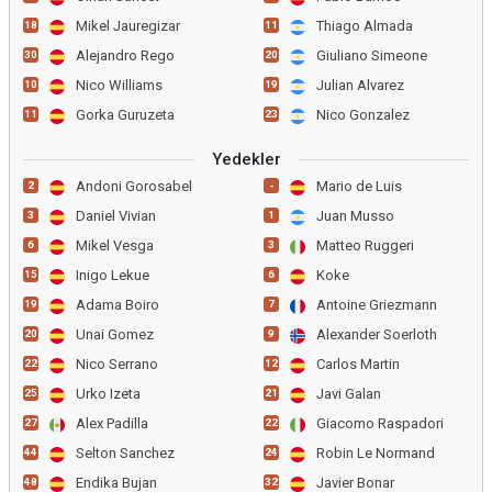
Mikel Jauregizar
Thiago Almada
18
11
Alejandro Rego
Giuliano Simeone
30
20
Nico Williams
Julian Alvarez
10
19
Gorka Guruzeta
Nico Gonzalez
11
23
Yedekler
Andoni Gorosabel
Mario de Luis
2
-
Daniel Vivian
Juan Musso
3
1
Mikel Vesga
Matteo Ruggeri
6
3
Inigo Lekue
Koke
15
6
Adama Boiro
Antoine Griezmann
19
7
Unai Gomez
Alexander Soerloth
20
9
Nico Serrano
Carlos Martin
22
12
Urko Izeta
Javi Galan
25
21
Alex Padilla
Giacomo Raspadori
27
22
Selton Sanchez
Robin Le Normand
44
24
Endika Bujan
Javier Bonar
48
32