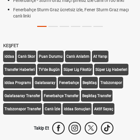
Fenerbahçe - Sturm Graz maçı şifresiz izle canlı tv100 linki
Fenerbahçe Sturm Graz ücretsiz izle, Fener Sturm Graz maçı
canlı linki
KEŞFET
iddaa
Canlı Skor
Puan Durumu
Canlı Anlatım
At Yarışı
Transfer Haberleri
TV'de Bugün
Süper Lig Fikstür
Süper Lig Haberleri
iddaa Programı
Galatasaray
Fenerbahçe
Beşiktaş
Trabzonspor
Galatasaray Transfer
Fenerbahçe Transfer
Beşiktaş Transfer
Trabzonspor Transfer
Canlı İzle
iddaa Sonuçları
Aktif Sayaç
Takip Et