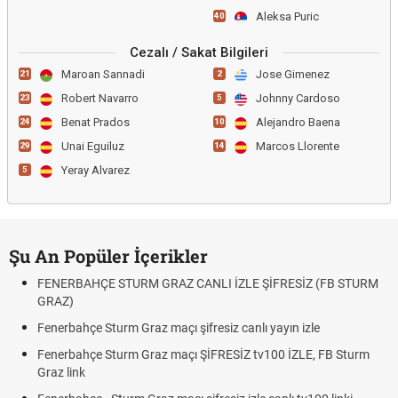
Aleksa Puric
40
Cezalı / Sakat Bilgileri
Maroan Sannadi
Jose Gimenez
21
2
Robert Navarro
Johnny Cardoso
23
5
Benat Prados
Alejandro Baena
24
10
Unai Eguiluz
Marcos Llorente
29
14
Yeray Alvarez
5
Şu An Popüler İçerikler
FENERBAHÇE STURM GRAZ CANLI İZLE ŞİFRESİZ (FB STURM
GRAZ)
Fenerbahçe Sturm Graz maçı şifresiz canlı yayın izle
Fenerbahçe Sturm Graz maçı ŞİFRESİZ tv100 İZLE, FB Sturm
Graz link