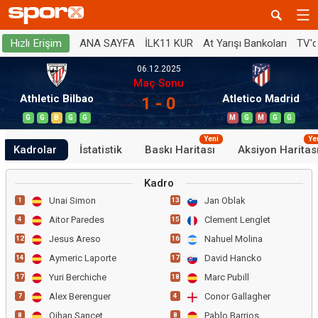
ANA SAYFA
İLK11 KUR
At Yarışı Bankoları
TV'
Hızlı Erişim
06.12.2025
Maç Sonu
Athletic Bilbao
Atletico Madrid
1 - 0
G
G
B
G
G
M
G
M
G
G
Yeni
Ye
Kadrolar
İstatistik
Baskı Haritası
Aksiyon Haritas
Kadro
Unai Simon
Jan Oblak
1
13
Aitor Paredes
Clement Lenglet
4
15
Jesus Areso
Nahuel Molina
12
16
Aymeric Laporte
David Hancko
14
17
Yuri Berchiche
Marc Pubill
17
18
Alex Berenguer
Conor Gallagher
7
4
Oihan Sancet
Pablo Barrios
8
8