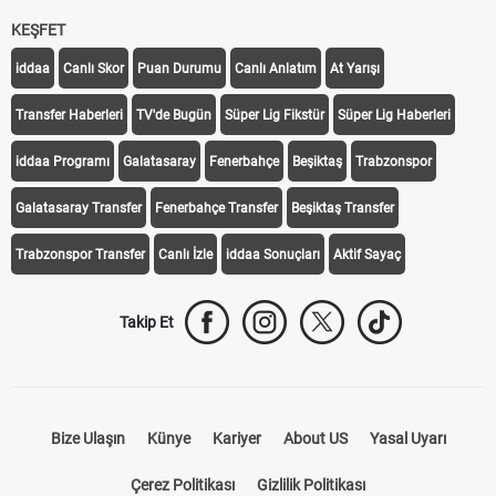
KEŞFET
iddaa
Canlı Skor
Puan Durumu
Canlı Anlatım
At Yarışı
Transfer Haberleri
TV'de Bugün
Süper Lig Fikstür
Süper Lig Haberleri
iddaa Programı
Galatasaray
Fenerbahçe
Beşiktaş
Trabzonspor
Galatasaray Transfer
Fenerbahçe Transfer
Beşiktaş Transfer
Trabzonspor Transfer
Canlı İzle
iddaa Sonuçları
Aktif Sayaç
Takip Et
Bize Ulaşın
Künye
Kariyer
About US
Yasal Uyarı
Çerez Politikası
Gizlilik Politikası