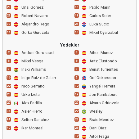
Unai Gomez
Pablo Marin
20
15
Robert Navarro
Carlos Soler
23
18
Alejandro Rego
Luka Sucic
30
24
Gorka Guruzeta
Mikel Oyarzabal
11
10
Yedekler
Andoni Gorosabel
Aihen Munoz
2
3
Mikel Vesga
Aritz Elustondo
6
6
Inaki Williams
Benat Turrientes
9
8
Inigo Ruiz de Galarreta
Orri Oskarsson
16
9
Nico Serrano
Yangel Herrera
22
12
Urko Izeta
Jon Karrikaburu
25
19
Alex Padilla
Alvaro Odriozola
27
20
Asier Hierro
Wesley
31
22
Selton Sanchez
Brais Mendez
44
23
Iker Monreal
Dani Diaz
47
26
Aitor Fraga
32