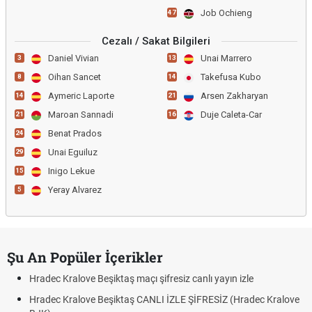
Job Ochieng
47
Cezalı / Sakat Bilgileri
Daniel Vivian
Unai Marrero
3
13
Oihan Sancet
Takefusa Kubo
8
14
Aymeric Laporte
Arsen Zakharyan
14
21
Maroan Sannadi
Duje Caleta-Car
21
16
Benat Prados
24
Unai Eguiluz
29
Inigo Lekue
15
Yeray Alvarez
5
Şu An Popüler İçerikler
Hradec Kralove Beşiktaş maçı şifresiz canlı yayın izle
Hradec Kralove Beşiktaş CANLI İZLE ŞİFRESİZ (Hradec Kralove