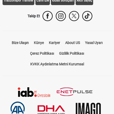
Trabzonspor Transfer
Canlı İzle
iddaa Sonuçları
Aktif Sayaç
Takip Et
Bize Ulaşın
Künye
Kariyer
About US
Yasal Uyarı
Çerez Politikası
Gizlilik Politikası
KVKK Aydınlatma Metni Kurumsal