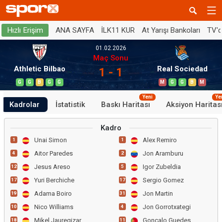
ANA SAYFA
İLK11 KUR
At Yarışı Bankoları
TV'
Hızlı Erişim
01.02.2026
Maç Sonu
Athletic Bilbao
Real Sociedad
1 - 1
G
G
B
G
G
M
G
G
B
M
Yeni
Ye
Kadrolar
İstatistik
Baskı Haritası
Aksiyon Haritas
Kadro
Unai Simon
Alex Remiro
1
1
Aitor Paredes
Jon Aramburu
4
2
Jesus Areso
Igor Zubeldia
12
5
Yuri Berchiche
Sergio Gomez
17
17
Adama Boiro
Jon Martin
19
31
Nico Williams
Jon Gorrotxategi
10
4
Mikel Jauregizar
Goncalo Guedes
18
11