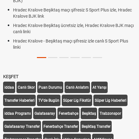
BJK)
Hradec Kralove Beşiktaş maçı şifresiz S Sport Plus izle, Hradec
Kralove BJK link
Hradec Kralove Beşiktaş ücretsiz izle, Hradec Kralove BJK maçı
canlı linki
Hradec Kralove - Beşiktaş maçı şifresiz izle canlı S Sport Plus
linki
KEŞFET
iddaa
Canlı Skor
Puan Durumu
Canlı Anlatım
At Yarışı
Transfer Haberleri
TV'de Bugün
Süper Lig Fikstür
Süper Lig Haberleri
iddaa Programı
Galatasaray
Fenerbahçe
Beşiktaş
Trabzonspor
Galatasaray Transfer
Fenerbahçe Transfer
Beşiktaş Transfer